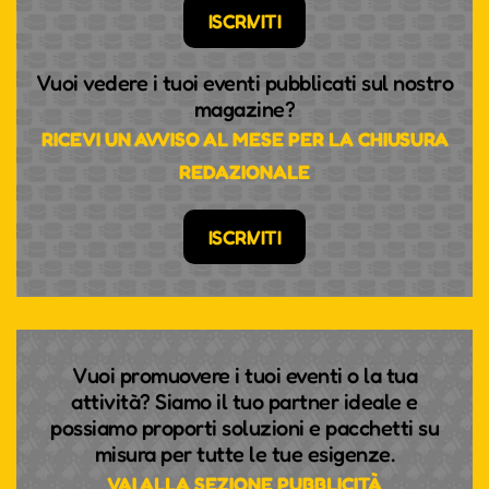
ISCRIVITI
Vuoi vedere i tuoi eventi pubblicati sul nostro
magazine?
RICEVI UN AVVISO AL MESE PER LA CHIUSURA
REDAZIONALE
TEMPO UND RHYTHMUS,
PASSION UND PRESSING -
ISCRIVITI
VIELSEITIGKEIT HAT EINEN
NAMEN: KLARINETTISTIN
ANDREA GÖTSCH
Sie ist jung und erfolgreich, aber sie ist vor allem
Vuoi promuovere i tuoi eventi o la tua
eines: extrem leidenschaftlich in allem, was sie tut.
attività? Siamo il tuo partner ideale e
Die Südtiroler Klarinettistin hat geschafft, was vor
possiamo proporti soluzioni e pacchetti su
ihr noch keiner Frau gelungen ist, nämlich ins
misura per tutte le tue esigenze.
Klarinettenregister der Wiener Philharmoniker
VAI ALLA SEZIONE PUBBLICITÀ