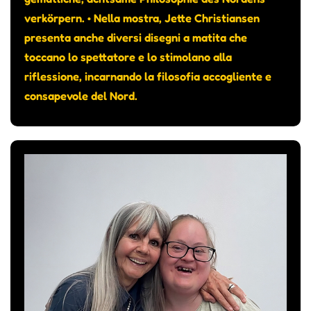
verkörpern. • Nella mostra, Jette Christiansen
presenta anche diversi disegni a matita che
toccano lo spettatore e lo stimolano alla
riflessione, incarnando la filosofia accogliente e
consapevole del Nord.