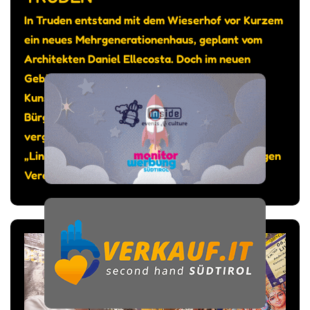
In Truden entstand mit dem Wieserhof vor Kurzem
ein neues Mehrgenerationenhaus, geplant vom
Architekten Daniel Ellecosta. Doch im neuen
Gebäude sollte auch genügend Platz sein für
Kunst und Kultur, so das Anliegen von
Bürgermeister Michael Epp. Gesagt getan: Am
vergangenen 12. Juni wurde der Kunstraum
„Lind.Art“ eingeweiht, bespielt vom gleichnamigen
Verein.