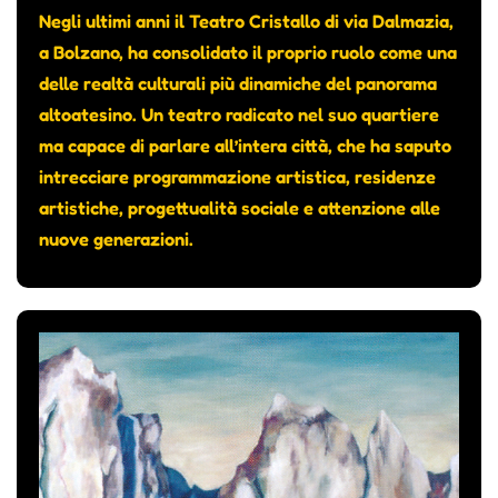
Negli ultimi anni il Teatro Cristallo di via Dalmazia,
a Bolzano, ha consolidato il proprio ruolo come una
delle realtà culturali più dinamiche del panorama
altoatesino. Un teatro radicato nel suo quartiere
ma capace di parlare all’intera città, che ha saputo
intrecciare programmazione artistica, residenze
artistiche, progettualità sociale e attenzione alle
nuove generazioni.