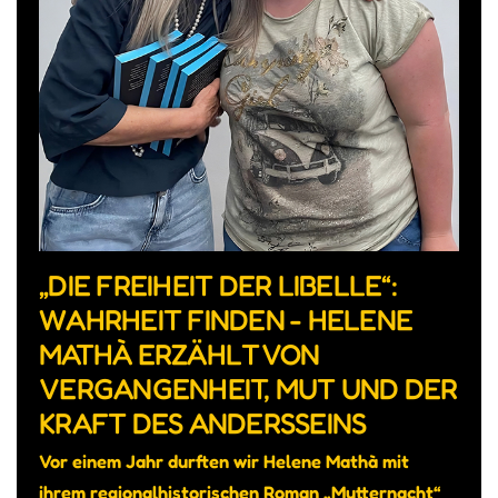
„DIE FREIHEIT DER LIBELLE“:
WAHRHEIT FINDEN - HELENE
MATHÀ ERZÄHLT VON
VERGANGENHEIT, MUT UND DER
KRAFT DES ANDERSSEINS
Vor einem Jahr durften wir Helene Mathà mit
ihrem regionalhistorischen Roman „Mutternacht“