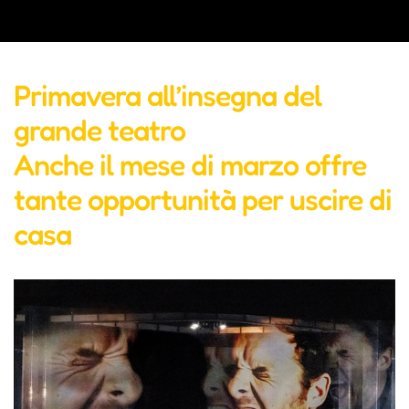
Primavera all’insegna del
grande teatro
Anche il mese di marzo offre
tante opportunità per uscire di
casa