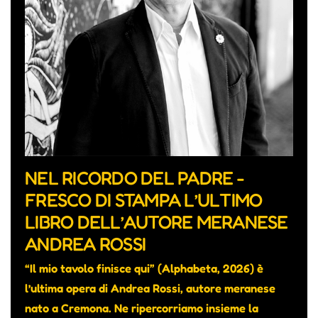
NEL RICORDO DEL PADRE -
FRESCO DI STAMPA L’ULTIMO
LIBRO DELL’AUTORE MERANESE
ANDREA ROSSI
“Il mio tavolo finisce qui” (Alphabeta, 2026) è
l’ultima opera di Andrea Rossi, autore meranese
nato a Cremona. Ne ripercorriamo insieme la