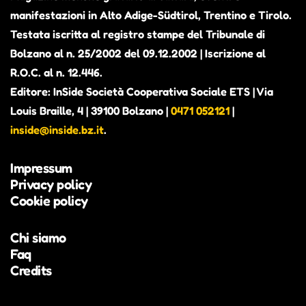
manifestazioni in Alto Adige-Südtirol, Trentino e Tirolo.
Testata iscritta al registro stampe del Tribunale di
Bolzano al n. 25/2002 del 09.12.2002 | Iscrizione al
ALEX THE JUDGE, PRIMO
R.O.C. al n. 12.446.
ALBUM IN VISTA. CONTERRÀ
Editore: InSide Società Cooperativa Sociale ETS | Via
PEZZI INEDITI E ALCUNI BRANI
Louis Braille, 4 | 39100 Bolzano |
0471 052121
|
GIÀ PUBBLICATI COME SINGOLI
inside@inside.bz.it
.
Alexander Richter, in arte Alex the Judge, è attivo
Impressum
dal 2018 nella scena musicale altoatesina (Beyond
Privacy policy
Hills, Fruity Sessions) e nel 2023 ha vinto il
Cookie policy
concorso Euregio UploadSounds, affermandosi
come una voce originale della scena locale.
Chi siamo
Faq
Credits