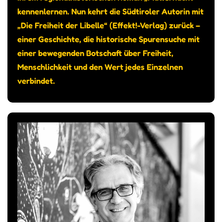
kennenlernen. Nun kehrt die Südtiroler Autorin mit
„Die Freiheit der Libelle“ (Effekt!-Verlag) zurück –
einer Geschichte, die historische Spurensuche mit
einer bewegenden Botschaft über Freiheit,
Menschlichkeit und den Wert jedes Einzelnen
verbindet.