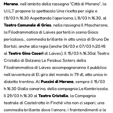
Merano
, nell’ambito della rassegna “Città di Merano”, la
U.I.L.T propone lo spettacolo Una ricetta per sigle e
l’8/03 h.16.30 Aspettando l’apericena. L’8/03 h.16.30, al
Teatro Comunale di Gries
, nella rassegna Il Mascherone,
la Filodrammatica di Laives porterà in scena Gioco
pericoloso… commedia brillante in atto unico di Bruno De
Bortoli, anche alla regia (anche 06/03 e 07/03 h.20.45
al
Teatro Gino Coseri
di Laives). Il 15/03 h.16.30al Teatro
Cristallo di Bolzano Le Feisbuc Sisters della
Filodrammatica di Laives accompagneranno il pubblico
nell’avventura di El giro del mondo in 79 dì, atto unico in
dialetto trentino. Al
Puccini di Merano
, sempre il 15/03
h.16.30 Giallo canarino, della compagnia La Kombriccola.
Il 29/03 h.16.30 al
Teatro Cristallo
, la Compagnia
teatrale di Castelrotto in Finché vita non ci separi, una
commedia brillante dove l’amore, i fraintendimenti e le