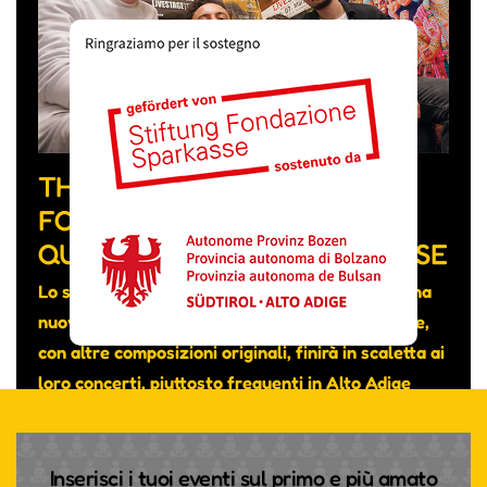
THE FEVER WEEK, LA BAND
FORMATA DA MUSICISTI DI
QUATTRO NAZIONALITÀ DIVERSE
Lo scorso mese hanno pubblicato su YouTube una
nuova canzone intitolata “Really don’t care” che,
con altre composizioni originali, finirà in scaletta ai
loro concerti, piuttosto frequenti in Alto Adige
nonostante si tratti di un gruppo transfrontaliero.
Inserisci i tuoi eventi sul primo e più amato