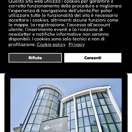
Questo sito web utilizza i cookies per garantire il
corretto funzionamento delle procedure e migliorare
l'esperienza di navigazione dell'utente.Per poter
utilizzare tutte le funzionalità del sito è necessario
BOLZANO FESTIVAL BOZEN
accettare i cookies, altrimenti alcune funzioni come
le mappe, la registrazione, l'accesso all'account
Dal 4 agosto al 4 settembre 2026 si alza il sipario
utente, l'inserimento eventi e la ricezione di
newsletter e notifiche informative non saranno
sulla 22a edizione del Bolzano Festival Bozen.
disponibili. I cookies sono solo tecnici e non di
profilazione.
Cookie policy
Privacy
• Am 4. August hebt sich der Vorhang für die neue
Ausgabe des Bolzano Festival Bozen.
Rifiuta
Consenti