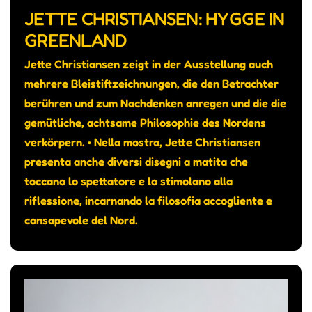
JETTE CHRISTIANSEN: HYGGE IN
GREENLAND
Jette Christiansen zeigt in der Ausstellung auch
mehrere Bleistiftzeichnungen, die den Betrachter
berühren und zum Nachdenken anregen und die die
gemütliche, achtsame Philosophie des Nordens
verkörpern. • Nella mostra, Jette Christiansen
presenta anche diversi disegni a matita che
toccano lo spettatore e lo stimolano alla
riflessione, incarnando la filosofia accogliente e
consapevole del Nord.