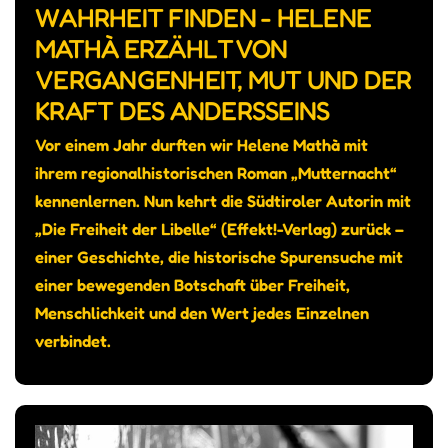
WAHRHEIT FINDEN - HELENE
MATHÀ ERZÄHLT VON
VERGANGENHEIT, MUT UND DER
KRAFT DES ANDERSSEINS
Vor einem Jahr durften wir Helene Mathà mit
ihrem regionalhistorischen Roman „Mutternacht“
kennenlernen. Nun kehrt die Südtiroler Autorin mit
„Die Freiheit der Libelle“ (Effekt!-Verlag) zurück –
einer Geschichte, die historische Spurensuche mit
einer bewegenden Botschaft über Freiheit,
Menschlichkeit und den Wert jedes Einzelnen
verbindet.