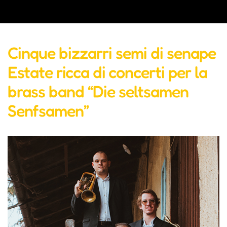
Cinque bizzarri semi di senape
Estate ricca di concerti per la
brass band “Die seltsamen
Senfsamen”