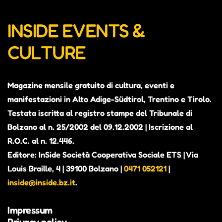
INSIDE EVENTS &
CULTURE
Magazine mensile gratuito di cultura, eventi e
manifestazioni in Alto Adige-Südtirol, Trentino e Tirolo.
Testata iscritta al registro stampe del Tribunale di
Bolzano al n. 25/2002 del 09.12.2002 | Iscrizione al
ALEX THE JUDGE, PRIMO
R.O.C. al n. 12.446.
ALBUM IN VISTA. CONTERRÀ
Editore: InSide Società Cooperativa Sociale ETS | Via
PEZZI INEDITI E ALCUNI BRANI
Louis Braille, 4 | 39100 Bolzano |
0471 052121
|
GIÀ PUBBLICATI COME SINGOLI
inside@inside.bz.it
.
Alexander Richter, in arte Alex the Judge, è attivo
Impressum
dal 2018 nella scena musicale altoatesina (Beyond