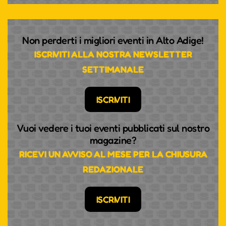
Non perderti i migliori eventi in Alto Adige!
ISCRIVITI ALLA NOSTRA NEWSLETTER
SETTIMANALE
ISCRIVITI
Vuoi vedere i tuoi eventi pubblicati sul nostro
magazine?
RICEVI UN AVVISO AL MESE PER LA CHIUSURA
REDAZIONALE
TEMPO UND RHYTHMUS,
PASSION UND PRESSING -
ISCRIVITI
VIELSEITIGKEIT HAT EINEN
NAMEN: KLARINETTISTIN