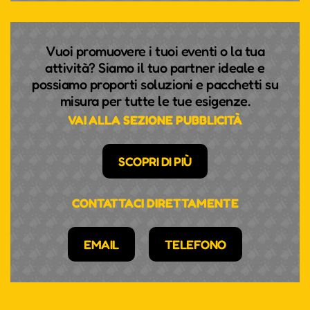
ANDREA GÖTSCH
Sie ist jung und erfolgreich, aber sie ist vor allem
Vuoi promuovere i tuoi eventi o la tua
eines: extrem leidenschaftlich in allem, was sie tut.
attività? Siamo il tuo partner ideale e
Die Südtiroler Klarinettistin hat geschafft, was vor
possiamo proporti soluzioni e pacchetti su
ihr noch keiner Frau gelungen ist, nämlich ins
misura per tutte le tue esigenze.
Klarinettenregister der Wiener Philharmoniker
VAI ALLA SEZIONE PUBBLICITÀ
aufgenommen zu werden. Daneben verwirklicht sie
gerade ihren Kindheitstraum vom Dirigieren und
SCOPRI DI PIÙ
spielt auch noch Fußball.
CONTATTACI DIRETTAMENTE
EMAIL
TELEFONO