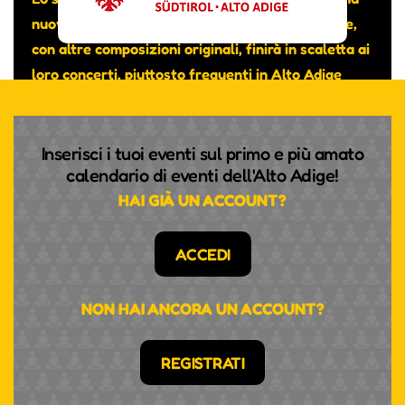
nuova canzone intitolata “Really don’t care” che,
con altre composizioni originali, finirà in scaletta ai
loro concerti, piuttosto frequenti in Alto Adige
nonostante si tratti di un gruppo transfrontaliero.
Inserisci i tuoi eventi sul primo e più amato
calendario di eventi dell'Alto Adige!
HAI GIÀ UN ACCOUNT?
ACCEDI
NON HAI ANCORA UN ACCOUNT?
REGISTRATI