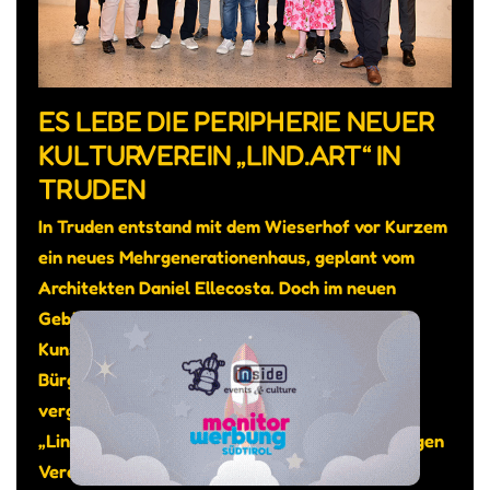
ES LEBE DIE PERIPHERIE NEUER
KULTURVEREIN „LIND.ART“ IN
TRUDEN
In Truden entstand mit dem Wieserhof vor Kurzem
ein neues Mehrgenerationenhaus, geplant vom
Architekten Daniel Ellecosta. Doch im neuen
Gebäude sollte auch genügend Platz sein für
Kunst und Kultur, so das Anliegen von
Bürgermeister Michael Epp. Gesagt getan: Am
vergangenen 12. Juni wurde der Kunstraum
„Lind.Art“ eingeweiht, bespielt vom gleichnamigen
Verein.