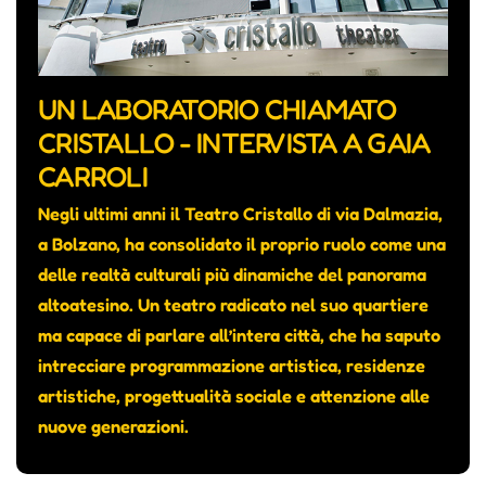
UN LABORATORIO CHIAMATO
CRISTALLO - INTERVISTA A GAIA
CARROLI
Negli ultimi anni il Teatro Cristallo di via Dalmazia,
a Bolzano, ha consolidato il proprio ruolo come una
delle realtà culturali più dinamiche del panorama
altoatesino. Un teatro radicato nel suo quartiere
ma capace di parlare all’intera città, che ha saputo
intrecciare programmazione artistica, residenze
artistiche, progettualità sociale e attenzione alle
nuove generazioni.