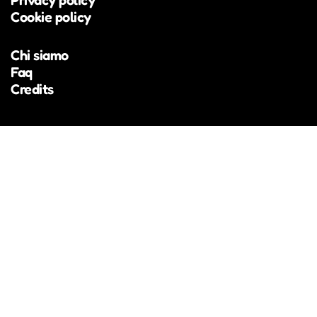
Privacy policy
Hills, Fruity Sessions) e nel 2023 ha vinto il
Cookie policy
concorso Euregio UploadSounds, affermandosi
come una voce originale della scena locale.
Chi siamo
Faq
Credits