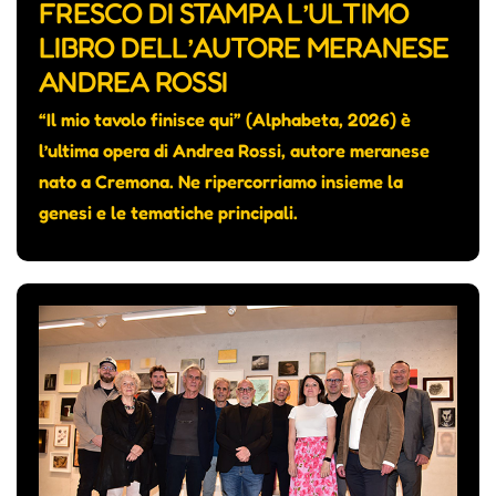
FRESCO DI STAMPA L’ULTIMO
LIBRO DELL’AUTORE MERANESE
ANDREA ROSSI
“Il mio tavolo finisce qui” (Alphabeta, 2026) è
l’ultima opera di Andrea Rossi, autore meranese
nato a Cremona. Ne ripercorriamo insieme la
genesi e le tematiche principali.