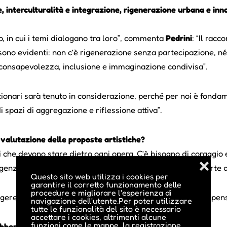
, interculturalità e integrazione, rigenerazione urbana e inn
, in cui i temi dialogano tra loro”, commenta
Pedrini
: “Il rac
 sono evidenti: non c’è rigenerazione senza partecipazione, né
i consapevolezza, inclusione e immaginazione condivisa”.
ionari sarà tenuto in considerazione, perché per noi è fonda
i spazi di aggregazione e riflessione attiva”.
 valutazione delle proposte artistiche?
isi che devono stare dietro ogni opera. C’è bisogno di coraggi
❌
enze che ci raccontano i media devono preoccuparci; l’arte deve
Questo sito web utilizza i cookies per
garantire il corretto funzionamento delle
procedure e migliorare l'esperienza di
re di uno spirito critico, di un punto di vista altro, di un pens
navigazione dell'utente.Per poter utilizzare
tutte le funzionalità del sito è necessario
accettare i cookies, altrimenti alcune
funzioni come le mappe, la registrazione,
ebbero candidarsi alla call di GLUE?