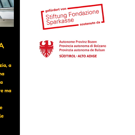
A
zia, a
na
ma
re ma
ze
le