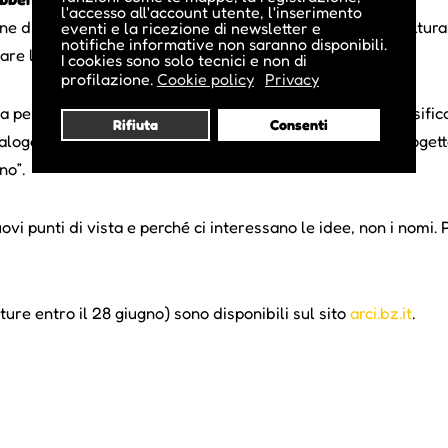
l'accesso all'account utente, l'inserimento
e di confronto con altri artisti, professionisti e realtà cultura
eventi e la ricezione di newsletter e
notifiche informative non saranno disponibili.
re la propria identità artistica”, spiega
Alessandra Pini
.
I cookies sono solo tecnici e non di
profilazione.
Cookie policy
Privacy
a per entrare in relazione con un pubblico ampio e diversifica
Rifiuta
Consenti
logo diretto con la città. Significa anche entrare in un progett
no”.
uovi punti di vista e perché ci interessano le idee, non i no
ture entro il 28 giugno) sono disponibili sul sito
arci.bz.it
.