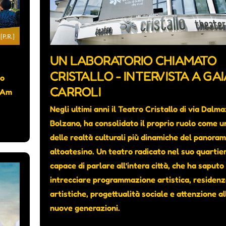
UN LABORATORIO CHIAMATO
CRISTALLO - INTERVISTA A GAI
io
CARROLI
• Am
Negli ultimi anni il Teatro Cristallo di via Dalma
Bolzano, ha consolidato il proprio ruolo come u
delle realtà culturali più dinamiche del panora
altoatesino. Un teatro radicato nel suo quartie
capace di parlare all’intera città, che ha saputo
intrecciare programmazione artistica, residen
artistiche, progettualità sociale e attenzione al
nuove generazioni.