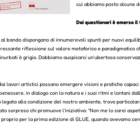
cui abbiamo posto alcune 
Dai questionari è emerso i
no al bando dispongano di innumerevoli spunti per nuovi equili
eressante riflessione sul valore metaforico e paradigmatico che
inurbati è grigio. Dobbiamo auspicarci un’ubertosa conservaz
dai lavori artistici possano emergere visioni e pratiche capaci 
al benessere, in dialogo con la natura e i suoi ritmi e lontani da
gata alla condizione del nostro ambiente, trovo particolarm
ato sorpreso chi promuove l’iniziativa: “Non me lo sarei aspe
ori proprio per la prima edizione di GLUE, quando avevamo ce