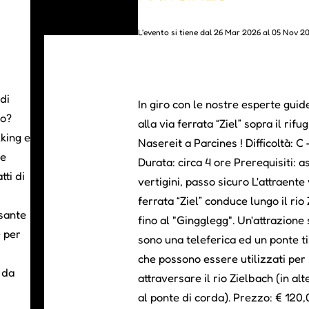
L'evento si tiene dal 26 Mar 2026 al 05 Nov 2
di
In giro con le nostre esperte guid
to?
alla via ferrata “Ziel” sopra il rifug
king e
Nasereit a Parcines ! Difficoltà: C
 e
Durata: circa 4 ore Prerequisiti: a
tti di
vertigini, passo sicuro L'attraente 
ferrata “Ziel” conduce lungo il rio
sante
fino al "Gingglegg". Un'attrazione
è per
sono una teleferica ed un ponte t
che possono essere utilizzati per
 da
attraversare il rio Zielbach (in alt
al ponte di corda). Prezzo: € 120,