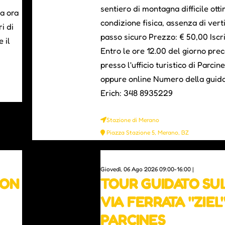
sentiero di montagna difficile ott
a ora
condizione fisica, assenza di verti
i di
passo sicuro Prezzo: € 50,00 Iscr
 il
Entro le ore 12.00 del giorno pre
presso l'ufficio turistico di Parcin
oppure online Numero della guida
Erich: 348 8935229
Stazione di Merano
Piazza Stazione 5, Merano, BZ
0
Giovedì, 06 Ago 2026 09:00-16:00 |
CON
TOUR GUIDATO SU
VIA FERRATA "ZIEL
PARCINES