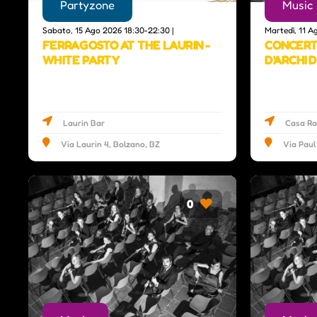
Partyzone
Music
Sabato, 15 Ago 2026 18:30-22:30 |
Martedì, 11 A
FERRAGOSTO AT THE LAURIN -
CONCERTI
WHITE PARTY
D'ARCHI 
Laurin Bar
Casa R
Via Laurin 4, Bolzano, BZ
Via Paul
0