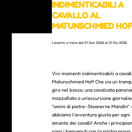
INDIMENTICABILI A
CAVALLO AL
MATUNSCHMIED HO
L'evento si tiene dal 01 Gen 2026 al 31 Dic 2026
Vivi momenti indimenticabili a cavall
Matunschmied Hof! Che sia un tranqu
giro nel bosco, una cavalcata panor
mozzafiato o un'escursione giornalier
"omini di pietra -Stoanerne Mandln" 
abbiamo l'avventura giusta per ogni
amante dei cavalli! Anche i principian
sono i benvenuti con la nostra prova