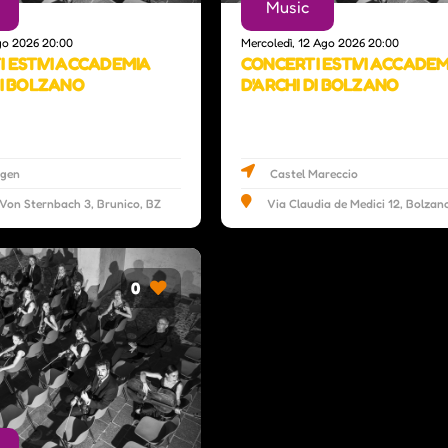
Music
go 2026 20:00
Mercoledì, 12 Ago 2026 20:00
 ESTIVI ACCADEMIA
CONCERTI ESTIVI ACCADEM
DI BOLZANO
D'ARCHI DI BOLZANO
agen
Castel Mareccio
 Von Sternbach 3, Brunico, BZ
Via Claudia de Medici 12, Bolzan
0