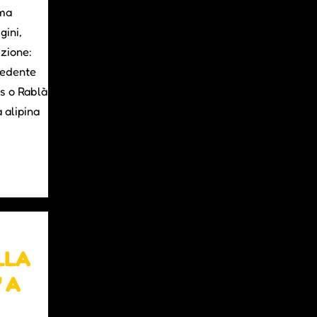
ima
gini,
izione:
cedente
es o Rablà
 alipina
LLA
" A