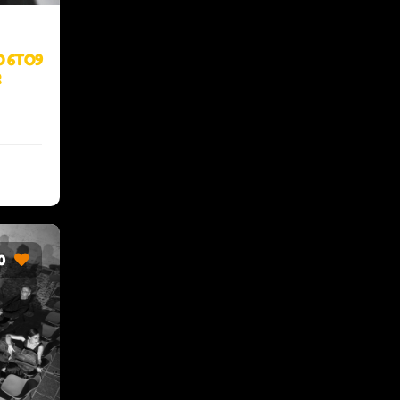
O 6TO9
R
0