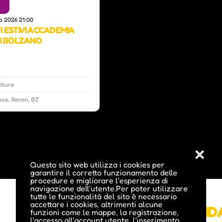
o 2026 21:00
 ESTIVI ACCADEMIA
DI BOLZANO
ltura
so, Renon, BZ
❌
Questo sito web utilizza i cookies per
garantire il corretto funzionamento delle
procedure e migliorare l'esperienza di
0
navigazione dell'utente.Per poter utilizzare
tutte le funzionalità del sito è necessario
Giovedì, 06 Ago 2026 07:10-18:00 |
accettare i cookies, altrimenti alcune
ESCURSIONE GUID
funzioni come le mappe, la registrazione,
l'accesso all'account utente, l'inserimento