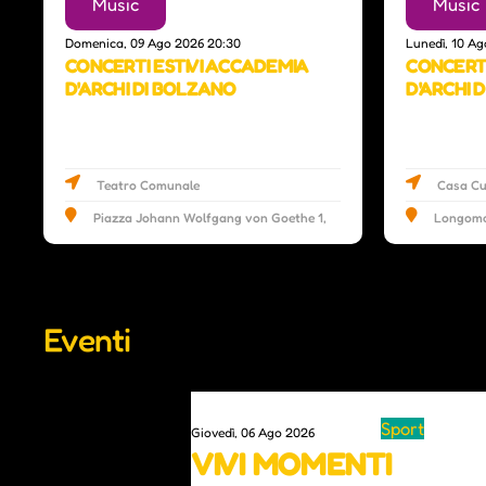
Music
Music
Domenica, 09 Ago 2026 20:30
Lunedì, 10 Ag
CONCERTI ESTIVI ACCADEMIA
CONCERTI
D'ARCHI DI BOLZANO
D'ARCHI 
Teatro Comunale
Casa Cu
Piazza Johann Wolfgang von Goethe 1,
Longomo
Vipiteno, BZ
Eventi
0
Sport
Giovedì, 06 Ago 2026
VIVI MOMENTI