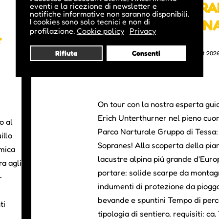
AI LAGHI DI SOPR
eventi e la ricezione di newsletter e
notifiche informative non saranno disponibili.
CON GUIDA ALPIN
I cookies sono solo tecnici e non di
profilazione.
Cookie policy
Privacy
F
Rifiuta
Consenti
L'evento si tiene dal 11 Giu 2026 al 15 Ott 202
On tour con la nostra esperta gui
Erich Unterthurner nel pieno cuo
o al
Parco Narturale Gruppo di Tessa: i
illo
Sopranes! Alla scoperta della pia
amica
lacustre alpina piú grande d'Euro
a agli
portare: solide scarpe da montag
–
indumenti di protezione da piogga
bevande e spuntini Tempo di perc
ti
tipologia di sentiero, requisiti: ca.