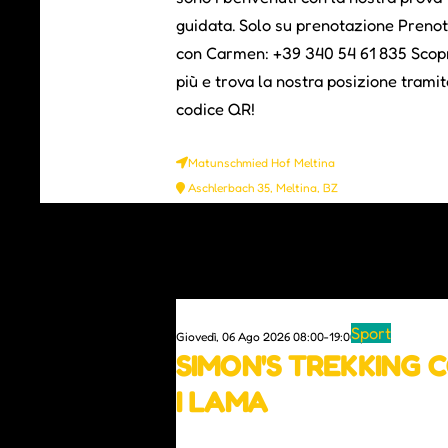
guidata. Solo su prenotazione Prenot
con Carmen: +39 340 54 61 835 Scopr
più e trova la nostra posizione tramite
codice QR!
Matunschmied Hof Meltina
Aschlerbach 35, Meltina, BZ
0
Sport
Giovedì, 06 Ago 2026 08:00-19:00 |
SIMON'S TREKKING 
I LAMA