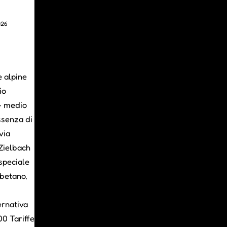
026
e alpine
io
 - medio
ssenza di
via
 Zielbach
 speciale
ibetano,
ernativa
00 Tariffe