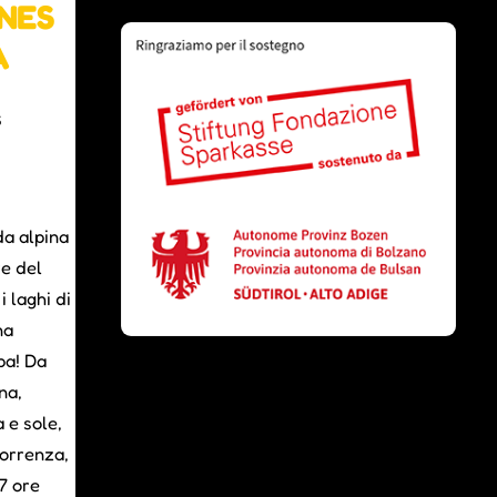
ANES
A
6
da alpina
re del
 laghi di
na
pa! Da
na,
 e sole,
orrenza,
 7 ore