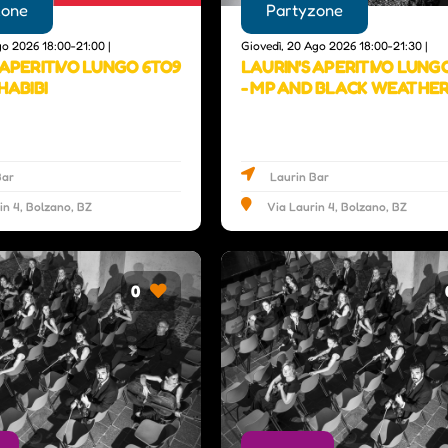
zone
Partyzone
go 2026 18:00-21:00 |
Giovedì, 20 Ago 2026 18:00-21:30 |
 APERITIVO LUNGO 6TO9
LAURIN'S APERITIVO LUNG
HABIBI
- MP AND BLACK WEATHE
Bar
Laurin Bar
in 4, Bolzano, BZ
Via Laurin 4, Bolzano, BZ
0