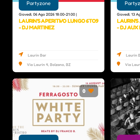
Partyzone
Party
Giovedì, 06 Ago 2026 18:00-21:00 |
Giovedì, 13 A
LAURIN'S APERITIVO LUNGO 6TO9
LAURIN'S
- DJ MARTINEZ
- DJ AUX 
Laurin Bar
Laurin 
Via Laurin 4, Bolzano, BZ
Via Laur
0