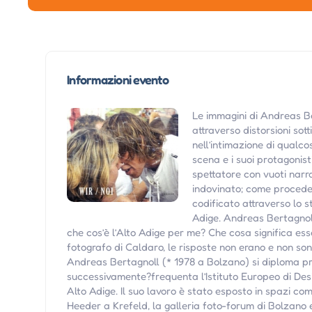
Informazioni evento
Le immagini di Andreas Be
attraverso distorsioni sot
nell’intimazione di qualco
scena e i suoi protagonist
spettatore con vuoti narr
indovinato; come procede 
codificato attraverso lo st
Adige. Andreas Bertagnoll,
che cos’è l’Alto Adige per me? Che cosa significa ess
fotografo di Caldaro, le risposte non erano e non son
Andreas Bertagnoll (* 1978 a Bolzano) si diploma pres
successivamente?frequenta l’Istituto Europeo di Desig
Alto Adige. Il suo lavoro è stato esposto in spazi co
Heeder a Krefeld, la galleria foto-forum di Bolzano e 