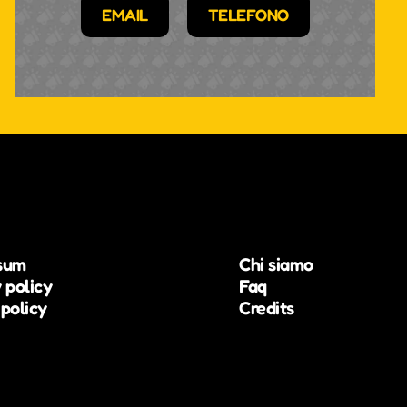
EMAIL
TELEFONO
sum
Chi siamo
 policy
Faq
policy
Credits