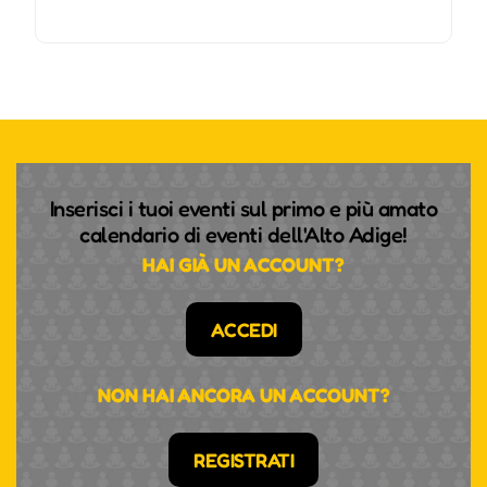
Inserisci i tuoi eventi sul primo e più amato
calendario di eventi dell'Alto Adige!
HAI GIÀ UN ACCOUNT?
ACCEDI
NON HAI ANCORA UN ACCOUNT?
REGISTRATI