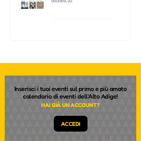
Bolzano, BZ
Inserisci i tuoi eventi sul primo e più amato
calendario di eventi dell'Alto Adige!
HAI GIÀ UN ACCOUNT?
ACCEDI