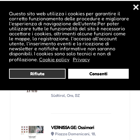
❌
Questo sito web utilizza i cookies per garantire il
corretto funzionamento delle procedure e migliorare
GEOescursione nella gola del
l'esperienza di navigazione dell'utente.Per poter
Bletterbach da Aldino
utilizzare tutte le funzionalità del sito è necessario
Lerch, 40, Aldino, BZ
accettare i cookies, altrimenti alcune funzioni come
le mappe, la registrazione, l'accesso all'account
utente, l'inserimento eventi e la ricezione di
L'evento si tiene dal 02 Lug 2026
newsletter e notifiche informative non saranno
al 27 Ago 2026
disponibili. I cookies sono solo tecnici e non di
profilazione.
Cookie policy
Privacy
Cäcilienkonzert der
Rifiuta
Consenti
Musikkapelle Auer
Schlossweg, 10, 39040 Auer,
Autonome Provinz Bozen -
Südtirol, Ora, BZ
VERNISSAGE: Ossimori
Piazza Domenicani, 18,