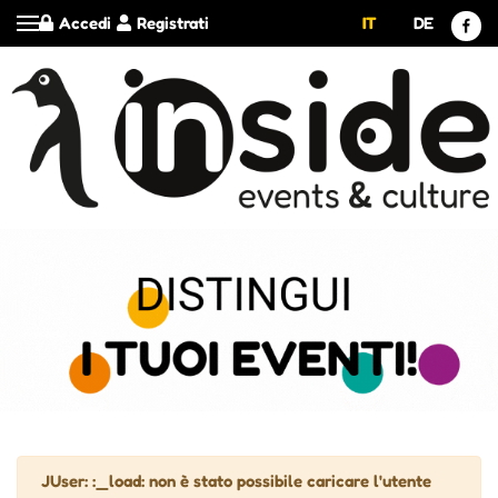
Accedi
Registrati
IT
DE
Attenzione
JUser: :_load: non è stato possibile caricare l'utente