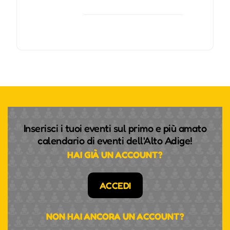
Inserisci i tuoi eventi sul primo e più amato
calendario di eventi dell'Alto Adige!
HAI GIÀ UN ACCOUNT?
ACCEDI
NON HAI ANCORA UN ACCOUNT?