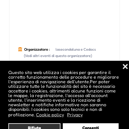
Organizzatore :
lasecondaluna e Cedocs
(Vedi altri eventi di questo organizzatore)
❌
Location :
Centro Trevi – TreviLab
Questo sito web utilizza i cookies per garantire il
corretto funzionamento delle procedure e migliorare
l'esperienza di navigazione dell'utente.Per poter
utilizzare tutte le funzionalità del sito è necessario
Indirizzo :
Via Cappuccini 28, Bolzano, BZ
accettare i cookies, altrimenti alcune funzioni come
(Vedi la pagina di questa location)
le mappe, la registrazione, l'accesso all'account
utente, l'inserimento eventi e la ricezione di
newsletter e notifiche informative non saranno
Email :
info@quovadisfestival.it
disponibili. I cookies sono solo tecnici e non di
profilazione.
Cookie policy
Privacy
Sito Web :
Rifiuta
Consenti