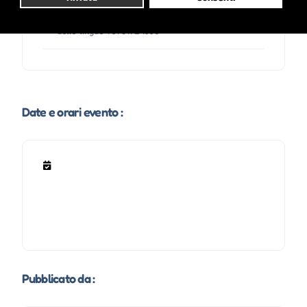
www.08b600baac75a892df62747d3cc2624d-
gdprlock/o/quo-vadis-festival-delle-culture-e-
delle-lingue-75761724553
Date e orari evento :
Pubblicato da :