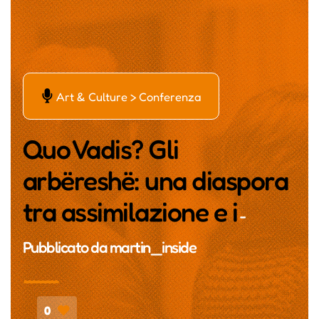
Ą
Art & Culture > Conferenza
Quo Vadis? Gli
arbëreshë: una diaspora
tra assimilazione e i
-
Pubblicato da
martin_inside
0