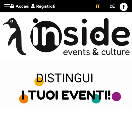
Accedi
Registrati
IT
DE