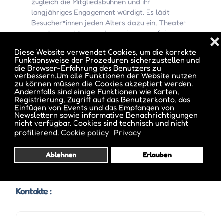
zugleich die Mitgliedsbühnen und ihr
langjähriges Engagement würdigt. Es lädt
Besucher*innen jeden Alters dazu ein, Theater
zu sehen, zu hören und gemeinsam zu feiern.
❌
Mit vier Bühnen, einem Museum, kreativen
Diese Website verwendet Cookies, um die korrekte
Workshops, vielfältigem kulinarischem Angebot
Funktionsweise der Prozeduren sicherzustellen und
und einem abwechslungsreichen
die Browser-Erfahrung des Benutzers zu
Musikprogramm wird das Festival zu einem
verbessern.Um alle Funktionen der Website nutzen
zu können müssen die Cookies akzeptiert werden.
unvergesslichen Erlebnis für alle Generationen.
Andernfalls sind einige Funktionen wie Karten,
Registrierung, Zugriff auf das Benutzerkonto, das
Das genaue Programm mit allen Spielzeiten und
Einfügen von Events und das Empfangen von
Newslettern sowie informative Benachrichtigungen
Aufführungen wird noch bekannt gegeben.
nicht verfügbar. Cookies sind technisch und nicht
profilierend.
Cookie policy
Privacy
Ablehnen
Erlauben
Kontakte :