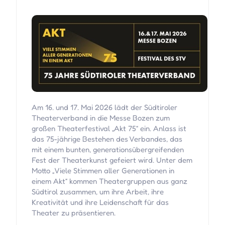
Am 16. und 17. Mai 2026 lädt der Südtiroler
Theaterverband in die Messe Bozen zum
großen Theaterfestival „Akt 75“ ein. Anlass ist
das 75-jährige Bestehen des Verbandes, das
mit einem bunten, generationsübergreifenden
Fest der Theaterkunst gefeiert wird. Unter dem
Motto „Viele Stimmen aller Generationen in
einem Akt“ kommen Theatergruppen aus ganz
Südtirol zusammen, um ihre Arbeit, ihre
Kreativität und ihre Leidenschaft für das
Theater zu präsentieren.