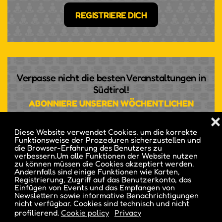
REGISTRIERE DICH
Verpasse nicht die besten Veranstaltungen in
Südtirol!
ABONNIERE UNSEREN WÖCHENTLICHEN
NEWSLETTER
❌
Diese Website verwendet Cookies, um die korrekte
Funktionsweise der Prozeduren sicherzustellen und
ABONNIERE
die Browser-Erfahrung des Benutzers zu
verbessern.Um alle Funktionen der Website nutzen
zu können müssen die Cookies akzeptiert werden.
Andernfalls sind einige Funktionen wie Karten,
Möchtest du deine Events in unserem
Registrierung, Zugriff auf das Benutzerkonto, das
Magazin veröffentlicht sehen?
Einfügen von Events und das Empfangen von
Newslettern sowie informative Benachrichtigungen
ERHALTE EINEN MONATLICHEN HINWEIS ZUM
nicht verfügbar. Cookies sind technisch und nicht
profilierend.
Cookie policy
Privacy
REDAKTIONSSCHLUSS