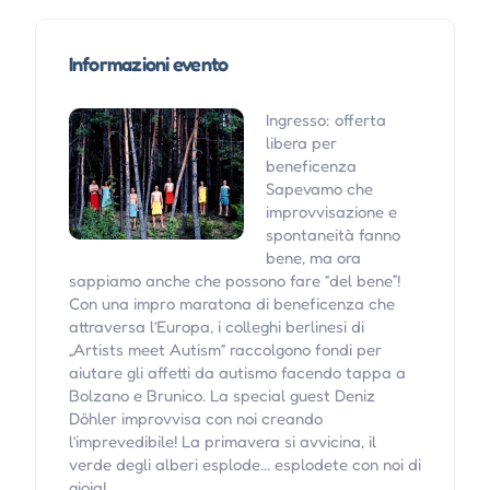
Informazioni evento
Ingresso: offerta
libera per
beneficenza
Sapevamo che
improvvisazione e
spontaneità fanno
bene, ma ora
sappiamo anche che possono fare “del bene”!
Con una impro maratona di beneficenza che
attraversa l’Europa, i colleghi berlinesi di
„Artists meet Autism“ raccolgono fondi per
aiutare gli affetti da autismo facendo tappa a
Bolzano e Brunico. La special guest Deniz
Döhler improvvisa con noi creando
l’imprevedibile! La primavera si avvicina, il
verde degli alberi esplode… esplodete con noi di
gioia!