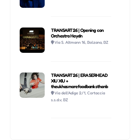
TRANSART26 | Opening con
Orchestra Haydn
Via S. Altmann 16, Bolzano, BZ
TRANSART26 | ERASERHEAD
XIU XIU +
theukhasmorefoodbanksthanb
Via dell'Adige 2/1, Cortaccia
s.s.d.v, BZ