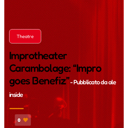
Theatre
Improtheater
Carambolage: “Impro
goes Benefiz”
- Pubblicato da
ale
inside
0