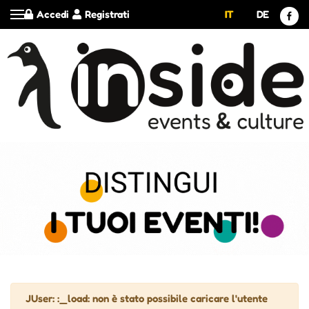
Accedi
Registrati
IT
DE
Attenzione
JUser: :_load: non è stato possibile caricare l'utente