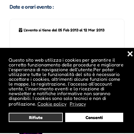
Date e orari evento :
L'evento si tiene dal 05 Feb 2013 al 12 Mar 2013
❌
Questo sito web utilizza i cookies per garantire il
corretto funzionamento delle procedure e migliorare
l'esperienza di navigazione dell'utente.Per poter
utilizzare tutte le funzionalità del sito è necessario
accettare i cookies, altrimenti alcune funzioni come
le mappe, la registrazione, l'accesso all'account
Potrebbe interessarti anche :
utente, l'inserimento eventi e la ricezione di
newsletter e notifiche informative non saranno
disponibili. I cookies sono solo tecnici e non di
profilazione.
Cookie policy
Privacy
Techno Tschumpus
Rifiuta
Consenti
Piazza Duomo 3, Bressanone,
BZ