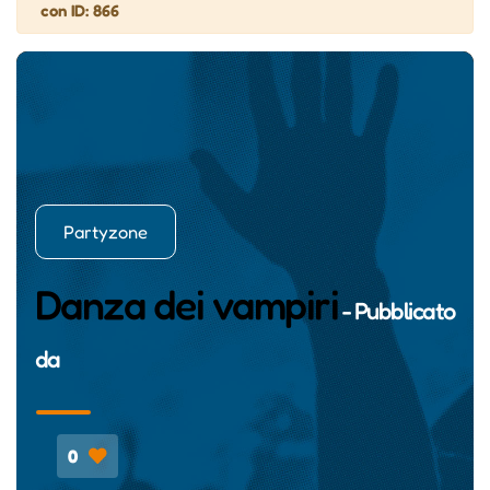
con ID: 866
Partyzone
Danza dei vampiri
- Pubblicato
da
0