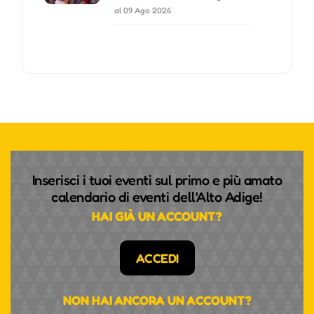
al 09 Ago 2026
Inserisci i tuoi eventi sul primo e più amato
calendario di eventi dell'Alto Adige!
HAI GIÀ UN ACCOUNT?
ACCEDI
NON HAI ANCORA UN ACCOUNT?