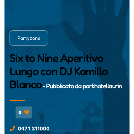
Partyzone
Six to Nine Aperitivo
Lungo con DJ Kamillo
Blanco
- Pubblicato da
parkhotellaurin
0
0471 311000