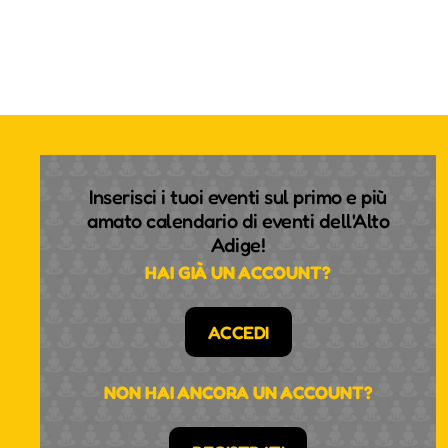
Inserisci i tuoi eventi sul primo e più
amato calendario di eventi dell'Alto
Adige!
HAI GIÀ UN ACCOUNT?
ACCEDI
NON HAI ANCORA UN ACCOUNT?