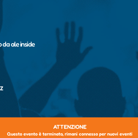
o da
ale inside
BZ
ATTENZIONE
Questo evento è terminato, rimani connesso per nuovi eventi