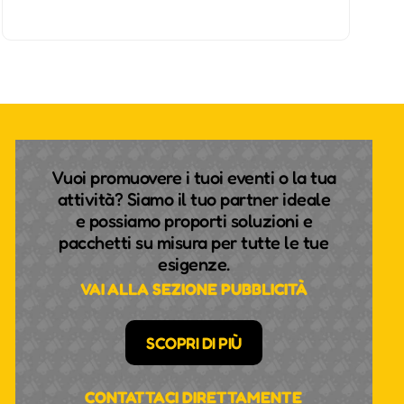
Vuoi promuovere i tuoi eventi o la tua
attività? Siamo il tuo partner ideale
e possiamo proporti soluzioni e
pacchetti su misura per tutte le tue
esigenze.
VAI ALLA SEZIONE PUBBLICITÀ
SCOPRI DI PIÙ
CONTATTACI DIRETTAMENTE