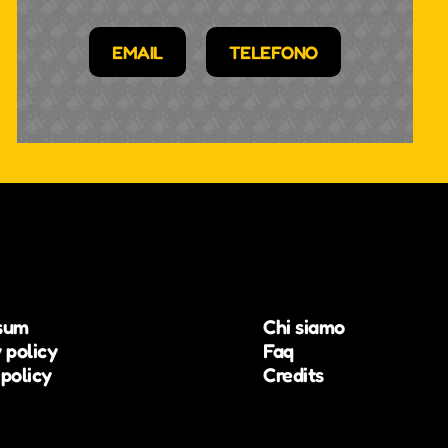
EMAIL
TELEFONO
sum
Chi siamo
 policy
Faq
policy
Credits