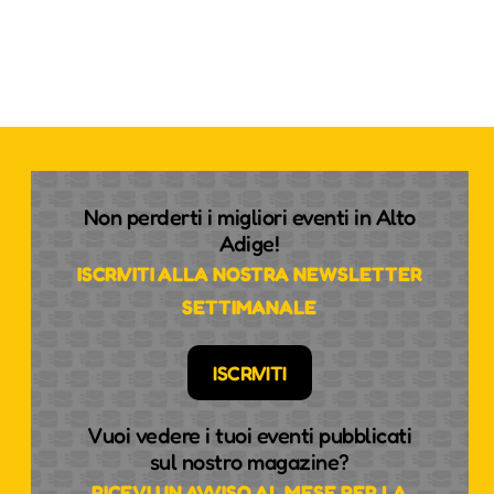
Non perderti i migliori eventi in Alto
Adige!
ISCRIVITI ALLA NOSTRA NEWSLETTER
SETTIMANALE
ISCRIVITI
Vuoi vedere i tuoi eventi pubblicati
sul nostro magazine?
RICEVI UN AVVISO AL MESE PER LA