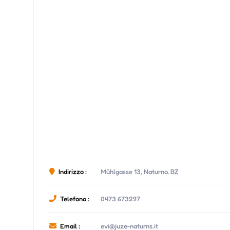
Indirizzo :
Mühlgasse 13, Naturno, BZ
Telefono :
0473 673297
Email :
evi@juze-naturns.it