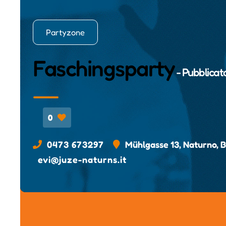
Partyzone
Faschingsparty
- Pubblicat
0
0473 673297
Mühlgasse 13, Naturno, 
evi@juze-naturns.it