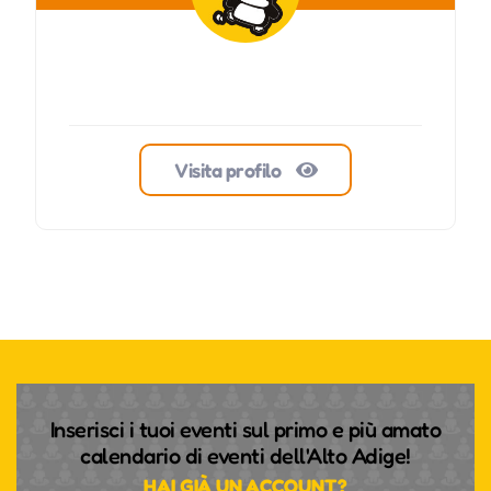
Visita profilo
Inserisci i tuoi eventi sul primo e più amato
calendario di eventi dell'Alto Adige!
HAI GIÀ UN ACCOUNT?