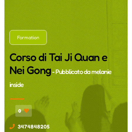
Formation
Corso di Tai Ji Quan e
Nei Gong
- Pubblicato da
melanie
inside
0
3474848205