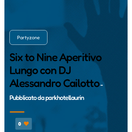
Partyzone
Six to Nine Aperitivo
Lungo con DJ
Alessandro Cailotto
-
Pubblicato da
parkhotellaurin
0