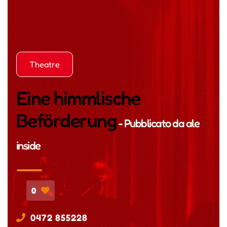
Theatre
Eine himmlische
Beförderung
- Pubblicato da
ale
inside
0
0472 855228