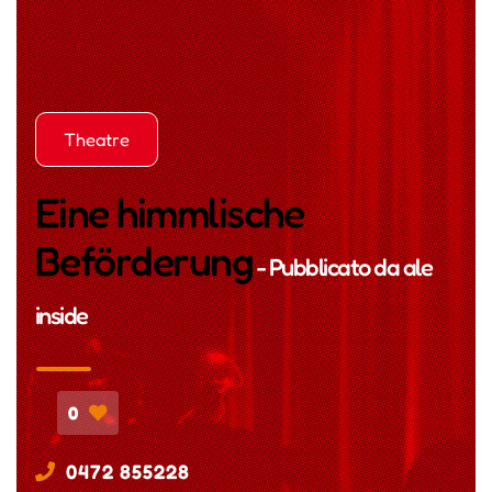
Theatre
Eine himmlische
Beförderung
- Pubblicato da
ale
inside
0
0472 855228