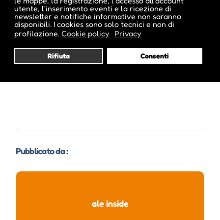
le mappe, la registrazione, l'accesso all'account
utente, l'inserimento eventi e la ricezione di
newsletter e notifiche informative non saranno
disponibili. I cookies sono solo tecnici e non di
Date e orari evento :
profilazione.
Cookie policy
Privacy
Rifiuta
Consenti
L'evento si tiene dal 12 Gen 2014 al 17 Gen 2014
Pubblicato da :
ale inside