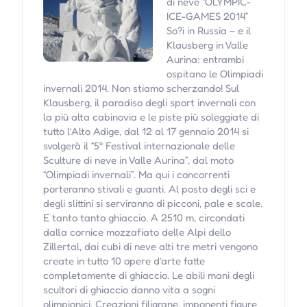
di neve “OLYMPIC-
ICE-GAMES 2014”
So?i in Russia – e il
Klausberg in Valle
Aurina: entrambi
ospitano le Olimpiadi
invernali 2014. Non stiamo scherzando! Sul
Klausberg, il paradiso degli sport invernali con
la più alta cabinovia e le piste più soleggiate di
tutto l’Alto Adige, dal 12 al 17 gennaio 2014 si
svolgerà il “5° Festival internazionale delle
Sculture di neve in Valle Aurina”, dal moto
“Olimpiadi invernali”. Ma qui i concorrenti
porteranno stivali e guanti. Al posto degli sci e
degli slittini si serviranno di picconi, pale e scale.
E tanto tanto ghiaccio. A 2510 m, circondati
dalla cornice mozzafiato delle Alpi dello
Zillertal, dai cubi di neve alti tre metri vengono
create in tutto 10 opere d’arte fatte
completamente di ghiaccio. Le abili mani degli
scultori di ghiaccio danno vita a sogni
olimpionici. Creazioni filigrane, imponenti figure