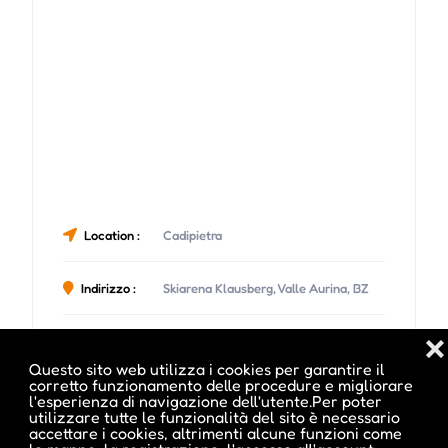
Location :
Cadipietra
Indirizzo :
Skiarena Klausberg, Valle Aurina, BZ
❌
Email :
steinhaus@ahrntal.it
Questo sito web utilizza i cookies per garantire il
corretto funzionamento delle procedure e migliorare
Sito Web :
www.ahrntal.it
l'esperienza di navigazione dell'utente.Per poter
utilizzare tutte le funzionalità del sito è necessario
accettare i cookies, altrimenti alcune funzioni come