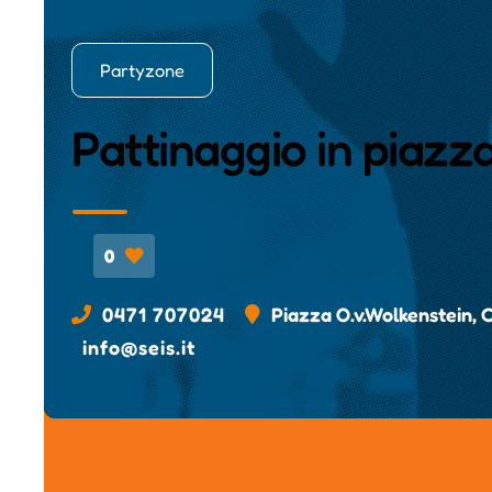
Partyzone
Pattinaggio in piaz
0
0471 707024
Piazza O.v.Wolkenstein, C
info@seis.it