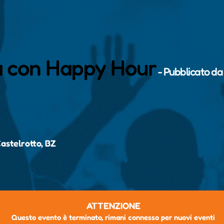
za con Happy Hour
- Pubblicato d
astelrotto, BZ
ATTENZIONE
Questo evento è terminato, rimani connesso per nuovi eventi