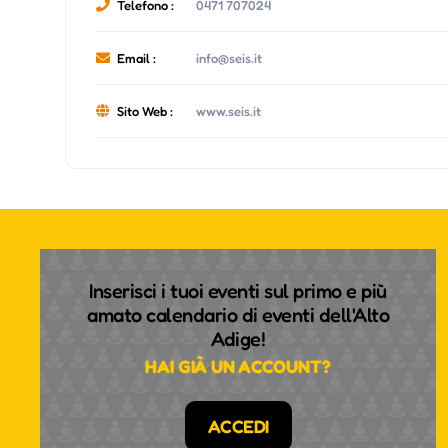
Telefono :
0471 707024
Email :
info@seis.it
Sito Web :
www.seis.it
Inserisci i tuoi eventi sul primo e più
amato calendario di eventi dell'Alto
Adige!
HAI GIÀ UN ACCOUNT?
ACCEDI