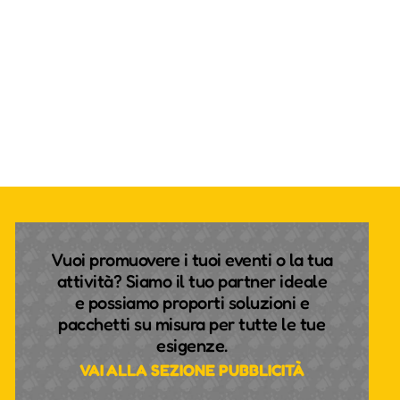
Vuoi promuovere i tuoi eventi o la tua
attività? Siamo il tuo partner ideale
e possiamo proporti soluzioni e
pacchetti su misura per tutte le tue
esigenze.
VAI ALLA SEZIONE PUBBLICITÀ