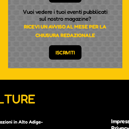
Vuoi vedere i tuoi eventi pubblicati
sul nostro magazine?
RICEVI UN AVVISO AL MESE PER LA
CHIUSURA REDAZIONALE
ISCRIVITI
ULTURE
Impres
azioni in Alto Adige-
Privacy