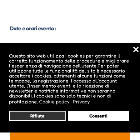
Date e orari evento :
❌
L'evento si tiene dal 13 Gen 2014 al 17 Gen 2014
Questo sito web utilizza i cookies per garantire il
corretto funzionamento delle procedure e migliorare
l'esperienza di navigazione dell'utente.Per poter
utilizzare tutte le funzionalità del sito è necessario
accettare i cookies, altrimenti alcune funzioni come
le mappe, la registrazione, l'accesso all'account
Note sugli orari :
utente, l'inserimento eventi e la ricezione di
newsletter e notifiche informative non saranno
ore 08.00 - 18.00 Uhr
disponibili. I cookies sono solo tecnici e non di
profilazione.
Cookie policy
Privacy
Rifiuta
Consenti
Pubblicato da :