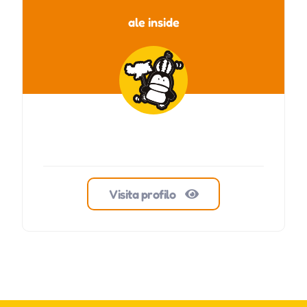
ale inside
Visita profilo