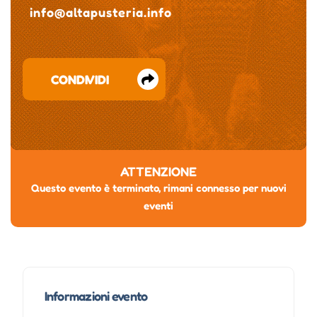
info@altapusteria.info
CONDIVIDI
ATTENZIONE
Questo evento è terminato, rimani connesso per nuovi
eventi
Informazioni evento