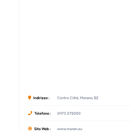
Indirizzo :
Centro Città, Merano, BZ
Telefono :
0473 272000
Sito Web :
www.meran.eu