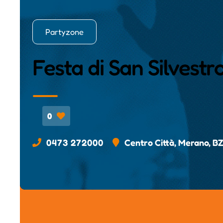
Partyzone
Festa di San Silvest
0
0473 272000
Centro Città, Merano, B