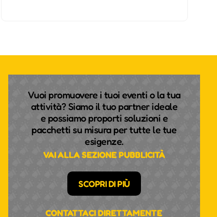
Vuoi promuovere i tuoi eventi o la tua
attività? Siamo il tuo partner ideale
e possiamo proporti soluzioni e
pacchetti su misura per tutte le tue
esigenze.
VAI ALLA SEZIONE PUBBLICITÀ
SCOPRI DI PIÙ
CONTATTACI DIRETTAMENTE