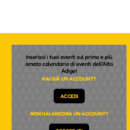
Inserisci i tuoi eventi sul primo e più
amato calendario di eventi dell'Alto
Adige!
HAI GIÀ UN ACCOUNT?
ACCEDI
NON HAI ANCORA UN ACCOUNT?