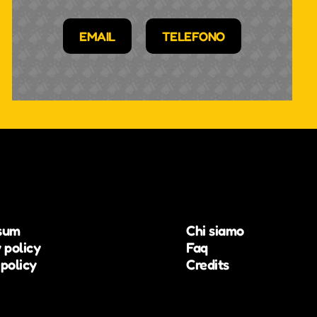
EMAIL
TELEFONO
sum
Chi siamo
 policy
Faq
policy
Credits