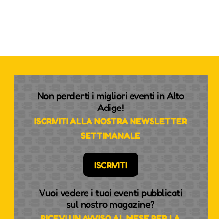
Non perderti i migliori eventi in Alto
Adige!
ISCRIVITI ALLA NOSTRA NEWSLETTER
SETTIMANALE
ISCRIVITI
Vuoi vedere i tuoi eventi pubblicati
sul nostro magazine?
RICEVI UN AVVISO AL MESE PER LA