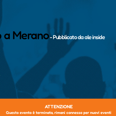
ro a Merano
- Pubblicato da
ale inside
Z
ATTENZIONE
Questo evento è terminato, rimani connesso per nuovi eventi