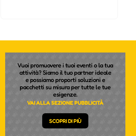
Vuoi promuovere i tuoi eventi o la tua
attività? Siamo il tuo partner ideale
e possiamo proporti soluzioni e
pacchetti su misura per tutte le tue
esigenze.
VAI ALLA SEZIONE PUBBLICITÀ
SCOPRI DI PIÙ