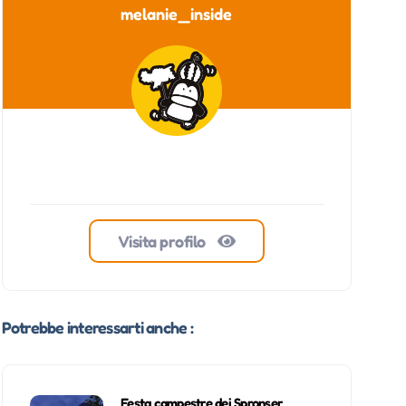
melanie_inside
Visita profilo
Potrebbe interessarti anche :
Festa campestre dei Spronser