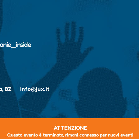
anie_inside
a, BZ
info@jux.it
ATTENZIONE
Questo evento è terminato, rimani connesso per nuovi eventi