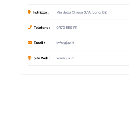
Indirizzo :
Via della Chiesa 3/A, Lana, BZ
Telefono :
0473 550141
Email :
info@jux.it
Sito Web :
www.jux.it