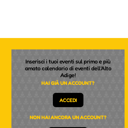
Inserisci i tuoi eventi sul primo e più
amato calendario di eventi dell'Alto
Adige!
HAI GIÀ UN ACCOUNT?
ACCEDI
NON HAI ANCORA UN ACCOUNT?