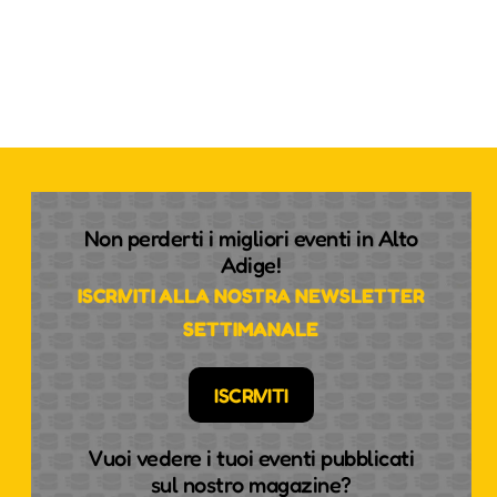
Non perderti i migliori eventi in Alto
Adige!
ISCRIVITI ALLA NOSTRA NEWSLETTER
SETTIMANALE
ISCRIVITI
Vuoi vedere i tuoi eventi pubblicati
sul nostro magazine?