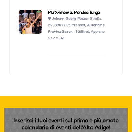
MurX-Show al Mercledì lungo
Johann-Georg-Plazer-Straße,
22, 39057 St. Michael, Autonome
Provinz Bozen - Südtirol, Appiano
s.s.d.v, BZ
Inserisci i tuoi eventi sul primo e più amato
calendario di eventi dell'Alto Adige!