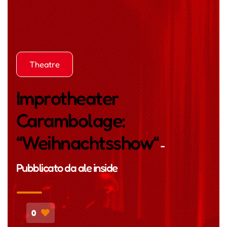
Theatre
Improtheater
Carambolage:
“Weihnachtsshow“
-
Pubblicato da
ale inside
0