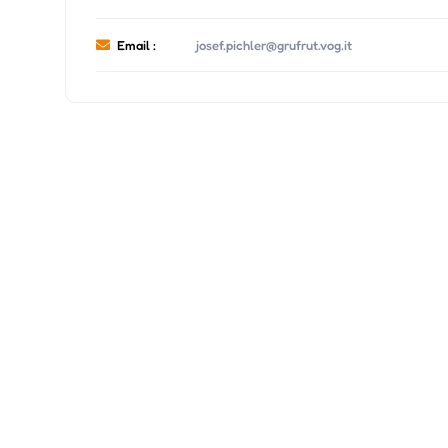
Email :
josef.pichler@grufrut.vog.it