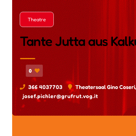
Theatre
Tante Jutta aus Kal
0
366 4037703
Theatersaal Gino Coseri,
josef.pichler@grufrut.vog.it