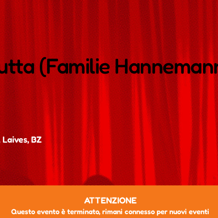
kutta (Familie Hanneman
 Laives, BZ
ATTENZIONE
Questo evento è terminato, rimani connesso per nuovi eventi