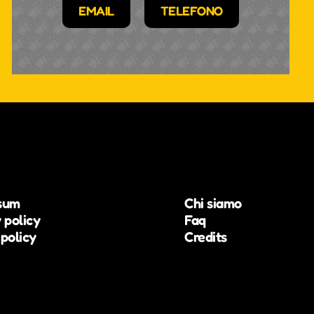
EMAIL
TELEFONO
sum
Chi siamo
 policy
Faq
policy
Credits