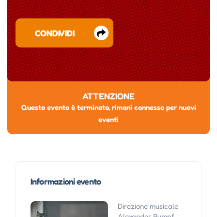
CONDIVIDI
ATTENZIONE
Questo evento è terminato, rimani connesso per nuovi
eventi
Informazioni evento
Direzione musicale
Alexander Rumpf