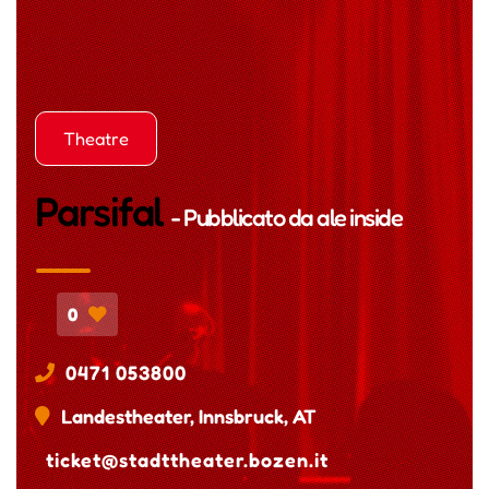
Theatre
Parsifal
- Pubblicato da
ale inside
0
0471 053800
Landestheater, Innsbruck, AT
ticket@stadttheater.bozen.it