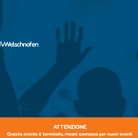
TvWelschnofen
ATTENZIONE
Questo evento è terminato, rimani connesso per nuovi eventi