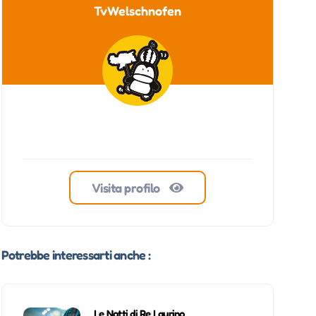
TvWelschnofen
Visita profilo
Potrebbe interessarti anche :
Le Notti di Re Laurino