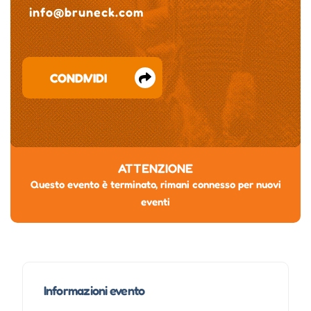
info@bruneck.com
CONDIVIDI
ATTENZIONE
Questo evento è terminato, rimani connesso per nuovi
eventi
Informazioni evento