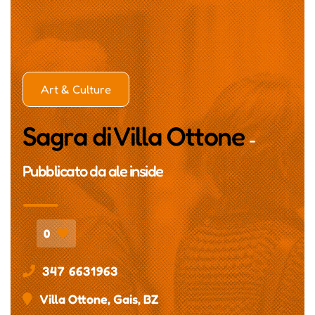
Art & Culture
Sagra di Villa Ottone
-
Pubblicato da
ale inside
0
347 6631963
Villa Ottone, Gais, BZ