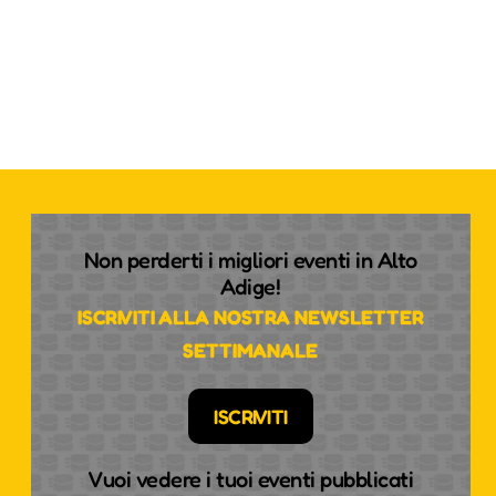
Non perderti i migliori eventi in Alto
Adige!
ISCRIVITI ALLA NOSTRA NEWSLETTER
SETTIMANALE
ISCRIVITI
Vuoi vedere i tuoi eventi pubblicati