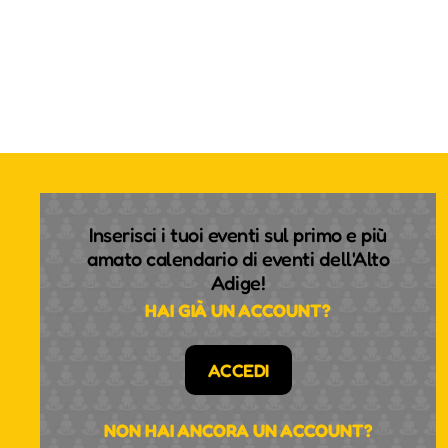
Inserisci i tuoi eventi sul primo e più
amato calendario di eventi dell'Alto
Adige!
HAI GIÀ UN ACCOUNT?
ACCEDI
NON HAI ANCORA UN ACCOUNT?