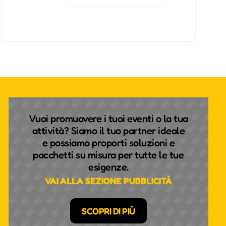
Vuoi promuovere i tuoi eventi o la tua
attività? Siamo il tuo partner ideale
e possiamo proporti soluzioni e
pacchetti su misura per tutte le tue
esigenze.
VAI ALLA SEZIONE PUBBLICITÀ
SCOPRI DI PIÙ