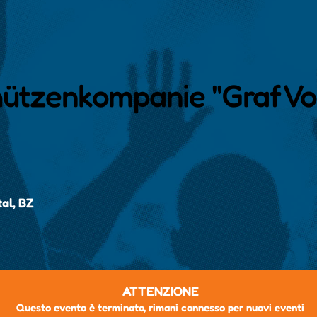
chützenkompanie "Graf V
tal, BZ
ATTENZIONE
Questo evento è terminato, rimani connesso per nuovi eventi