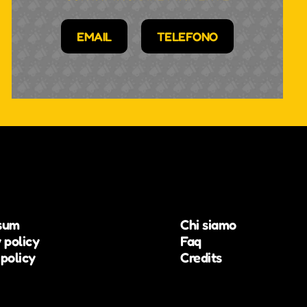
EMAIL
TELEFONO
sum
Chi siamo
 policy
Faq
policy
Credits