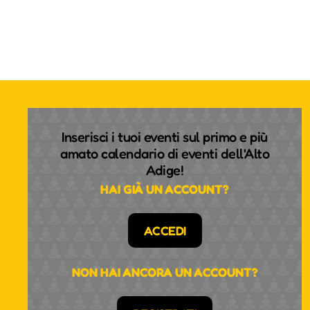
Inserisci i tuoi eventi sul primo e più
amato calendario di eventi dell'Alto
Adige!
HAI GIÀ UN ACCOUNT?
ACCEDI
NON HAI ANCORA UN ACCOUNT?