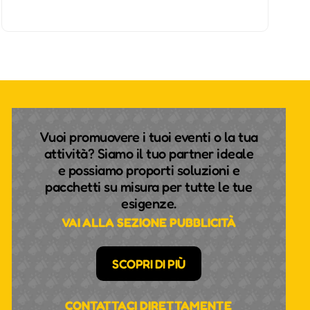
Vuoi promuovere i tuoi eventi o la tua
attività? Siamo il tuo partner ideale
e possiamo proporti soluzioni e
pacchetti su misura per tutte le tue
esigenze.
VAI ALLA SEZIONE PUBBLICITÀ
SCOPRI DI PIÙ
CONTATTACI DIRETTAMENTE