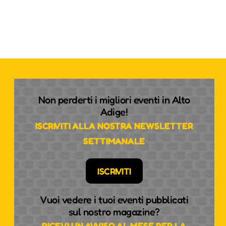
Non perderti i migliori eventi in Alto
Adige!
ISCRIVITI ALLA NOSTRA NEWSLETTER
SETTIMANALE
ISCRIVITI
Vuoi vedere i tuoi eventi pubblicati
sul nostro magazine?
RICEVI UN AVVISO AL MESE PER LA