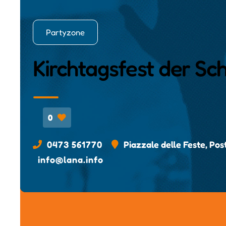
Partyzone
Kirchtagsfest der S
0
0473 561770
Piazzale delle Feste, Pos
info@lana.info