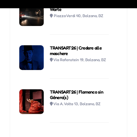
TRANSART26 | Lieder ohne
Worte
Piazza Verdi 40, Bolzano, BZ
TRANSART26 | Credere alle
maschere
Via Rafenstein 19, Bolzano, BZ
TRANSART26 | Flamenco sin
Género(s)
Via A. Volta 13, Bolzano, BZ