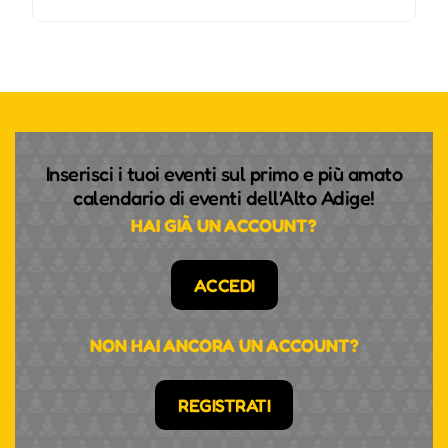
Inserisci i tuoi eventi sul primo e più amato
calendario di eventi dell'Alto Adige!
HAI GIÀ UN ACCOUNT?
ACCEDI
NON HAI ANCORA UN ACCOUNT?
REGISTRATI