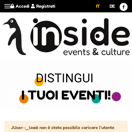
Accedi
Registrati
IT
DE
Attenzione
JUser: :_load: non è stato possibile caricare l'utente