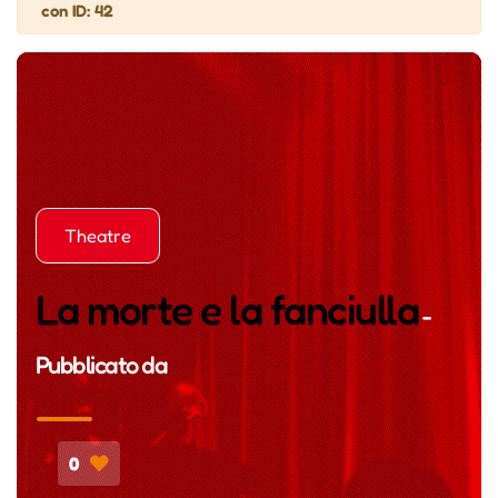
con ID: 42
Theatre
La morte e la fanciulla
-
Pubblicato da
0