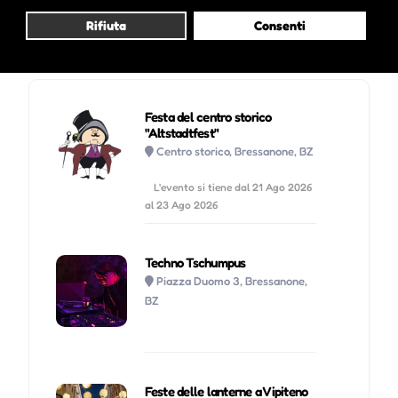
Rifiuta
Consenti
Potrebbe interessarti anche :
Festa del centro storico
"Altstadtfest"
Centro storico, Bressanone, BZ
L'evento si tiene dal 21 Ago 2026
al 23 Ago 2026
Techno Tschumpus
Piazza Duomo 3, Bressanone,
BZ
Feste delle lanterne a Vipiteno