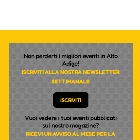
Non perderti i migliori eventi in Alto
Adige!
ISCRIVITI ALLA NOSTRA NEWSLETTER
SETTIMANALE
ISCRIVITI
Vuoi vedere i tuoi eventi pubblicati
sul nostro magazine?
RICEVI UN AVVISO AL MESE PER LA