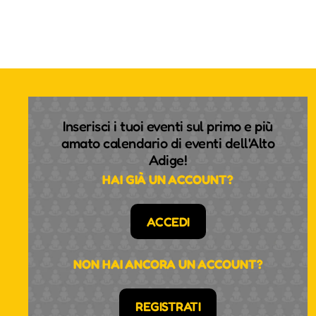
Inserisci i tuoi eventi sul primo e più
amato calendario di eventi dell'Alto
Adige!
HAI GIÀ UN ACCOUNT?
ACCEDI
NON HAI ANCORA UN ACCOUNT?
REGISTRATI