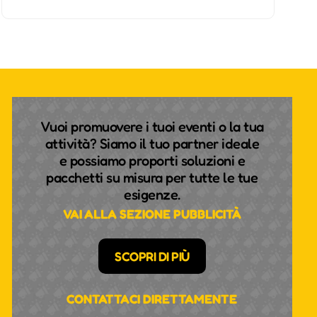
Vuoi promuovere i tuoi eventi o la tua
attività? Siamo il tuo partner ideale
e possiamo proporti soluzioni e
pacchetti su misura per tutte le tue
esigenze.
VAI ALLA SEZIONE PUBBLICITÀ
SCOPRI DI PIÙ
CONTATTACI DIRETTAMENTE