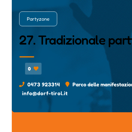
Partyzone
27. Tradizionale par
0
0473 923314
Parco delle manifestazion
info@dorf-tirol.it