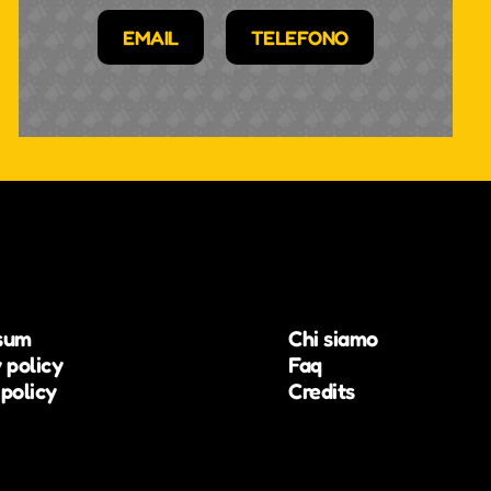
EMAIL
TELEFONO
sum
Chi siamo
 policy
Faq
policy
Credits