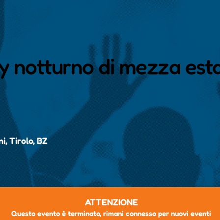
ty notturno di mezza est
i, Tirolo, BZ
ATTENZIONE
Questo evento è terminato, rimani connesso per nuovi eventi