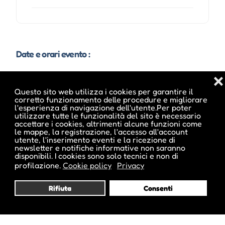
Date e orari evento :
❌
Questo sito web utilizza i cookies per garantire il
L'evento si tiene dal 14 Ago 2013 al 15 Ago 2013
corretto funzionamento delle procedure e migliorare
l'esperienza di navigazione dell'utente.Per poter
utilizzare tutte le funzionalità del sito è necessario
accettare i cookies, altrimenti alcune funzioni come
le mappe, la registrazione, l'accesso all'account
utente, l'inserimento eventi e la ricezione di
Note sugli orari :
newsletter e notifiche informative non saranno
disponibili. I cookies sono solo tecnici e non di
14.08.2013 ore 17:00 - 23:00 Uhr
profilazione.
Cookie policy
Privacy
15.08.2013 ore 11:00 - 23:00 Uhr
Rifiuta
Consenti
Pubblicato da :