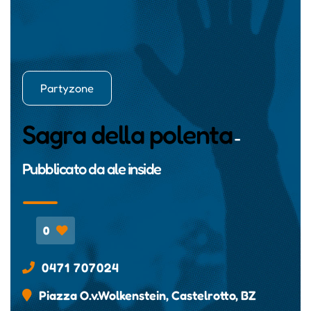
Partyzone
Sagra della polenta
-
Pubblicato da
ale inside
0
0471 707024
Piazza O.v.Wolkenstein, Castelrotto, BZ