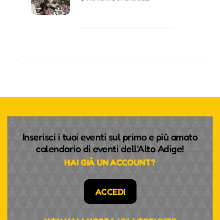
Inserisci i tuoi eventi sul primo e più amato
calendario di eventi dell'Alto Adige!
HAI GIÀ UN ACCOUNT?
ACCEDI