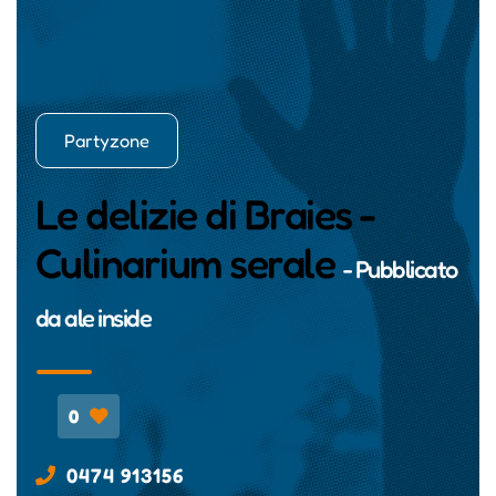
Partyzone
Le delizie di Braies -
Culinarium serale
- Pubblicato
da
ale inside
0
0474 913156