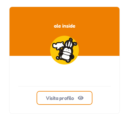
ale inside
Visita profilo