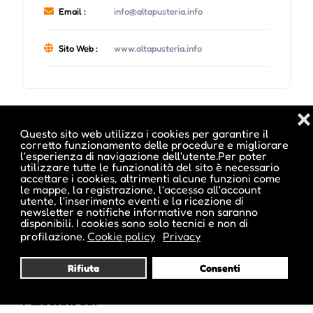
Email :
info@altapusteria.info
Sito Web :
www.altapusteria.info
❌
Date e orari evento :
Questo sito web utilizza i cookies per garantire il
corretto funzionamento delle procedure e migliorare
l'esperienza di navigazione dell'utente.Per poter
utilizzare tutte le funzionalità del sito è necessario
accettare i cookies, altrimenti alcune funzioni come
le mappe, la registrazione, l'accesso all'account
utente, l'inserimento eventi e la ricezione di
newsletter e notifiche informative non saranno
disponibili. I cookies sono solo tecnici e non di
profilazione.
Cookie policy
Privacy
Rifiuta
Consenti
Pubblicato da :