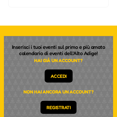
Inserisci i tuoi eventi sul primo e più amato
calendario di eventi dell'Alto Adige!
HAI GIÀ UN ACCOUNT?
ACCEDI
NON HAI ANCORA UN ACCOUNT?
REGISTRATI