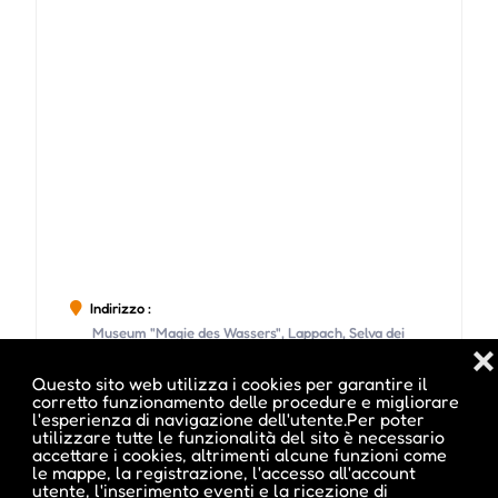
Indirizzo :
Museum "Magie des Wassers", Lappach, Selva dei
❌
Molini, BZ
Questo sito web utilizza i cookies per garantire il
corretto funzionamento delle procedure e migliorare
l'esperienza di navigazione dell'utente.Per poter
utilizzare tutte le funzionalità del sito è necessario
accettare i cookies, altrimenti alcune funzioni come
le mappe, la registrazione, l'accesso all'account
Date e orari evento :
utente, l'inserimento eventi e la ricezione di