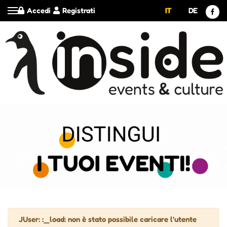
Accedi
Registrati
IT
DE
Attenzione
JUser: :_load: non è stato possibile caricare l'utente