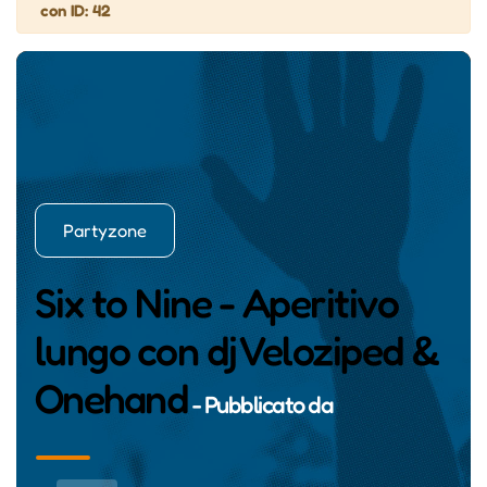
con ID: 42
Partyzone
Six to Nine - Aperitivo
lungo con dj Veloziped &
Onehand
- Pubblicato da