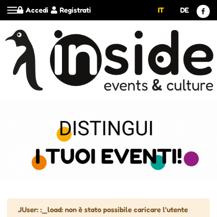
Accedi
Registrati
IT
DE
Attenzione
JUser: :_load: non è stato possibile caricare l'utente