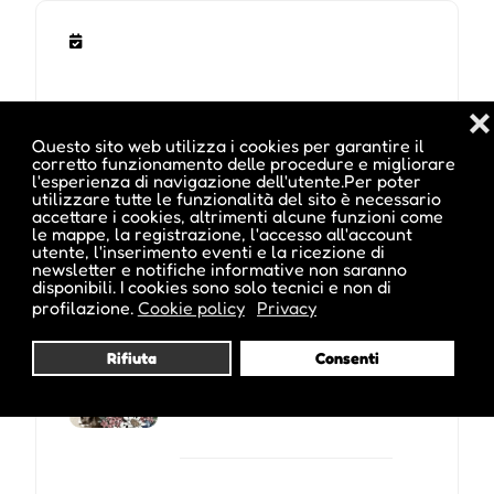
❌
Questo sito web utilizza i cookies per garantire il
corretto funzionamento delle procedure e migliorare
l'esperienza di navigazione dell'utente.Per poter
utilizzare tutte le funzionalità del sito è necessario
accettare i cookies, altrimenti alcune funzioni come
le mappe, la registrazione, l'accesso all'account
utente, l'inserimento eventi e la ricezione di
Potrebbe interessarti anche :
newsletter e notifiche informative non saranno
disponibili. I cookies sono solo tecnici e non di
profilazione.
Cookie policy
Privacy
Barthlmastag - Raduno del
Rifiuta
Consenti
bestiame
Via Tann 21, Renon, BZ