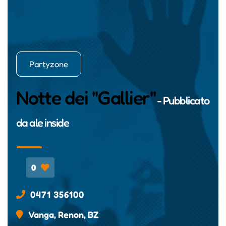
Partyzone
Notte dei "Gallier"
- Pubblicato
da
ale inside
0
0471 356100
Vanga, Renon, BZ