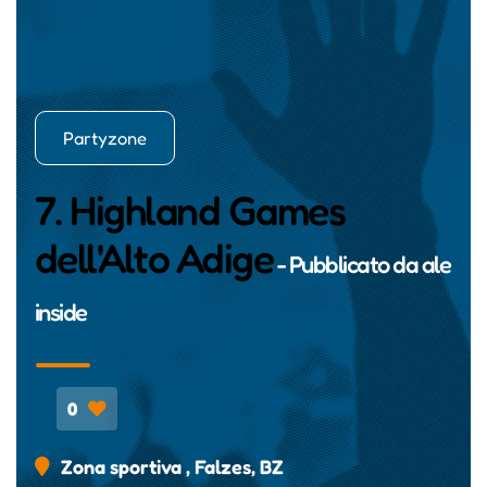
Partyzone
7. Highland Games
dell'Alto Adige
- Pubblicato da
ale
inside
0
Zona sportiva , Falzes, BZ