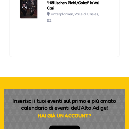
"Höllischen Pichl/Gsies" in Val
Casi
Unterplanken, Valle di Casies,
BZ
Inserisci i tuoi eventi sul primo e più amato
calendario di eventi dell'Alto Adige!
HAI GIÀ UN ACCOUNT?