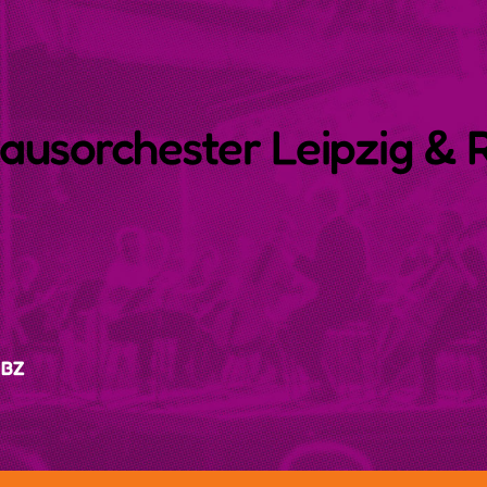
usorchester Leipzig & R
 BZ