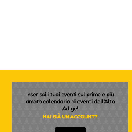
Inserisci i tuoi eventi sul primo e più
amato calendario di eventi dell'Alto
Adige!
HAI GIÀ UN ACCOUNT?