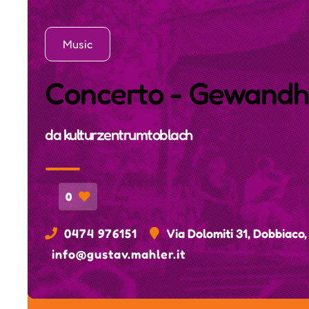
Music
Concerto - Gewandha
da
kulturzentrumtoblach
0
0474 976151
Via Dolomiti 31, Dobbiaco,
info@gustav.mahler.it