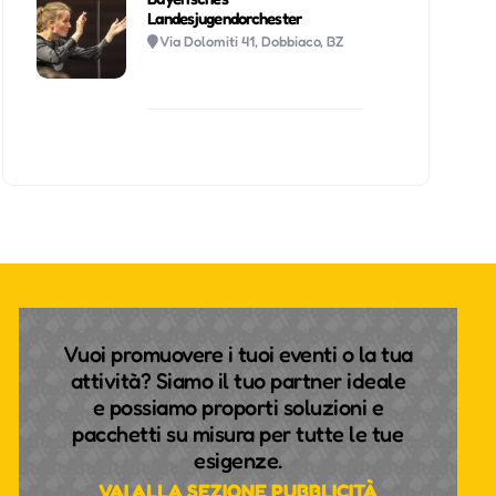
Landesjugendorchester
Via Dolomiti 41, Dobbiaco, BZ
Vuoi promuovere i tuoi eventi o la tua
attività? Siamo il tuo partner ideale
e possiamo proporti soluzioni e
pacchetti su misura per tutte le tue
esigenze.
VAI ALLA SEZIONE PUBBLICITÀ