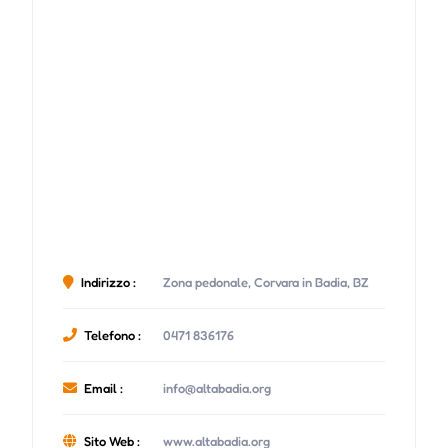
Indirizzo :
Zona pedonale, Corvara in Badia, BZ
Telefono :
0471 836176
Email :
info@altabadia.org
Sito Web :
www.altabadia.org