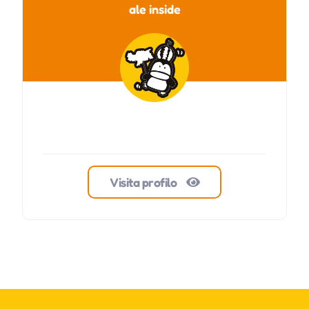
ale inside
Visita profilo