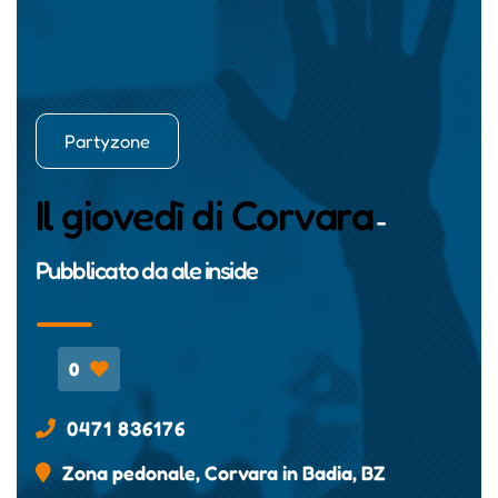
Partyzone
Il giovedì di Corvara
-
Pubblicato da
ale inside
0
0471 836176
Zona pedonale, Corvara in Badia, BZ