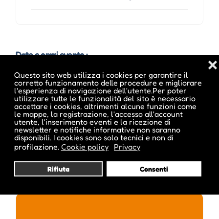
Date e orari evento :
❌
Questo sito web utilizza i cookies per garantire il
corretto funzionamento delle procedure e migliorare
l'esperienza di navigazione dell'utente.Per poter
L'evento si tiene dal 01 Ago 2013 al 08 Ago 2013
utilizzare tutte le funzionalità del sito è necessario
accettare i cookies, altrimenti alcune funzioni come
le mappe, la registrazione, l'accesso all'account
utente, l'inserimento eventi e la ricezione di
newsletter e notifiche informative non saranno
disponibili. I cookies sono solo tecnici e non di
profilazione.
Cookie policy
Privacy
Rifiuta
Consenti
Pubblicato da :