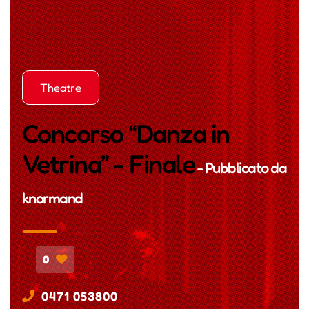
Theatre
Concorso “Danza in
Vetrina” - Finale
- Pubblicato da
knormand
0
0471 053800