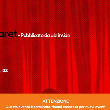
aret
- Pubblicato da
ale inside
, BZ
ATTENZIONE
Questo evento è terminato, rimani connesso per nuovi eventi