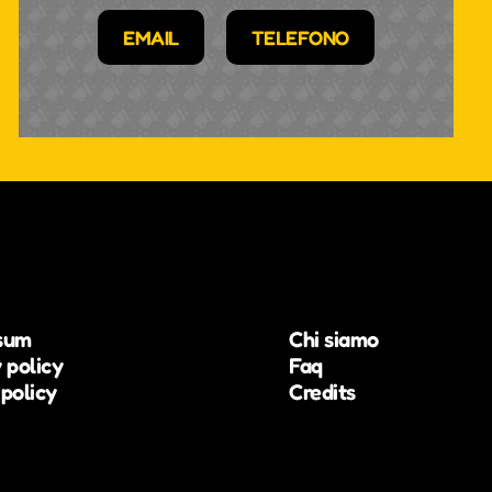
EMAIL
TELEFONO
sum
Chi siamo
 policy
Faq
policy
Credits