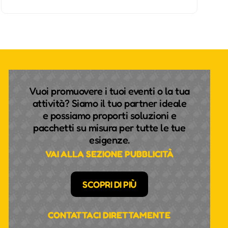
Vuoi promuovere i tuoi eventi o la tua
attività? Siamo il tuo partner ideale
e possiamo proporti soluzioni e
pacchetti su misura per tutte le tue
esigenze.
VAI ALLA SEZIONE PUBBLICITÀ
SCOPRI DI PIÙ
CONTATTACI DIRETTAMENTE