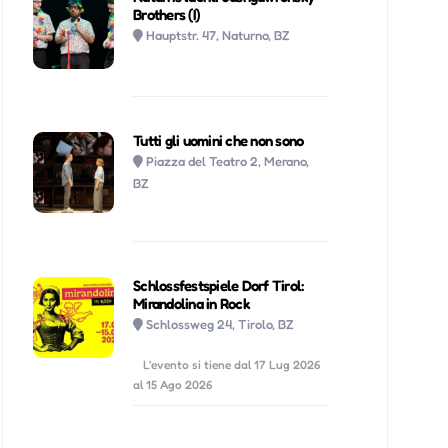
Brothers (I)
Hauptstr. 47, Naturno, BZ
Tutti gli uomini che non sono
Piazza del Teatro 2, Merano,
BZ
Schlossfestspiele Dorf Tirol:
Mirandolina in Rock
Schlossweg 24, Tirolo, BZ
L'evento si tiene dal 17 Lug 2026
al 15 Ago 2026