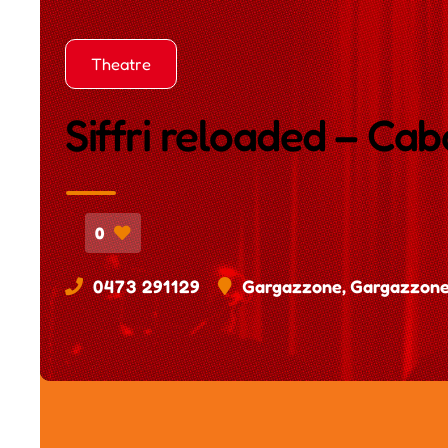
Theatre
Siffri reloaded – Cab
0
0473 291129
Gargazzone, Gargazzone