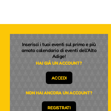
Inserisci i tuoi eventi sul primo e più
amato calendario di eventi dell'Alto
Adige!
HAI GIÀ UN ACCOUNT?
ACCEDI
NON HAI ANCORA UN ACCOUNT?
REGISTRATI