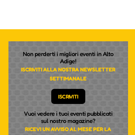
Non perderti i migliori eventi in Alto
Adige!
ISCRIVITI ALLA NOSTRA NEWSLETTER
SETTIMANALE
ISCRIVITI
Vuoi vedere i tuoi eventi pubblicati
sul nostro magazine?
RICEVI UN AVVISO AL MESE PER LA