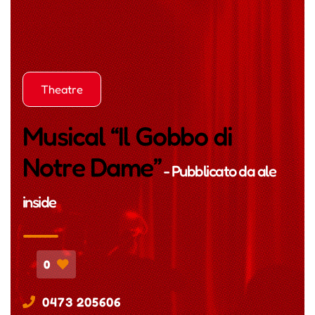
Theatre
Musical “Il Gobbo di
Notre Dame”
- Pubblicato da
ale
inside
0
0473 205606