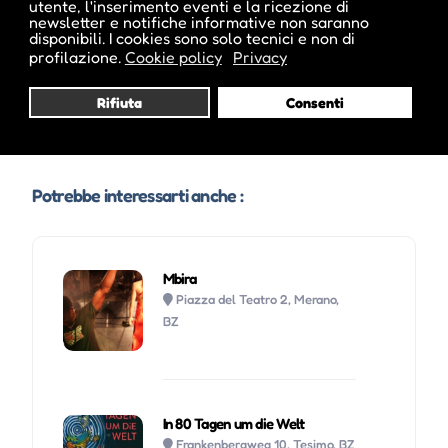
utente, l'inserimento eventi e la ricezione di
newsletter e notifiche informative non saranno
disponibili. I cookies sono solo tecnici e non di
profilazione.
Cookie policy
Privacy
Visita profilo
Rifiuta
Consenti
Potrebbe interessarti anche :
Mbira
Piazza del Teatro 2, Merano,
BZ
In 80 Tagen um die Welt
Frankenbergweg 10, Tesimo, BZ