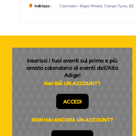
Indirizzo :
Caminata - Bagni Winkel, Campo Tures, BZ
Inserisci i tuoi eventi sul primo e più
amato calendario di eventi dell'Alto
Adige!
HAI GIÀ UN ACCOUNT?
ACCEDI
NON HAI ANCORA UN ACCOUNT?