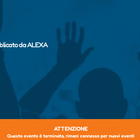
blicato da
ALEXA
ATTENZIONE
Questo evento è terminato, rimani connesso per nuovi eventi