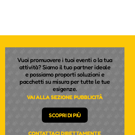
Vuoi promuovere i tuoi eventi o la tua
attività? Siamo il tuo partner ideale
e possiamo proporti soluzioni e
pacchetti su misura per tutte le tue
esigenze.
VAI ALLA SEZIONE PUBBLICITÀ
SCOPRI DI PIÙ
CONTATTACI DIRETTAMENTE