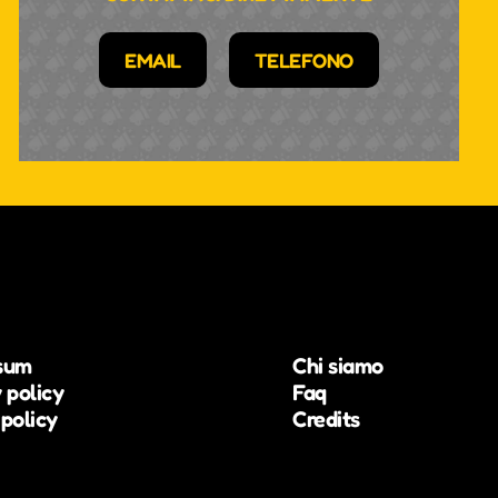
EMAIL
TELEFONO
sum
Chi siamo
 policy
Faq
policy
Credits