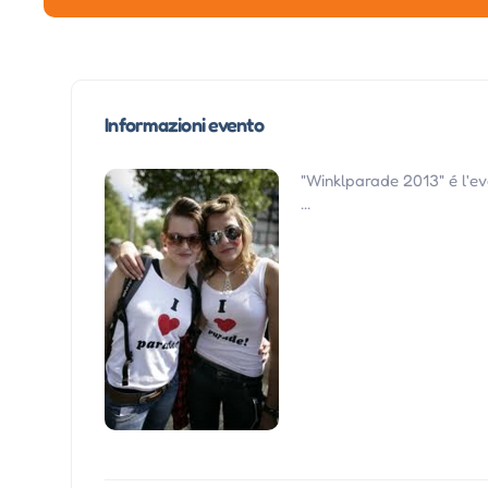
Informazioni evento
"Winklparade 2013" é l'ev
...