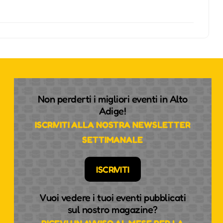
Non perderti i migliori eventi in Alto
Adige!
ISCRIVITI ALLA NOSTRA NEWSLETTER
SETTIMANALE
ISCRIVITI
Vuoi vedere i tuoi eventi pubblicati
sul nostro magazine?