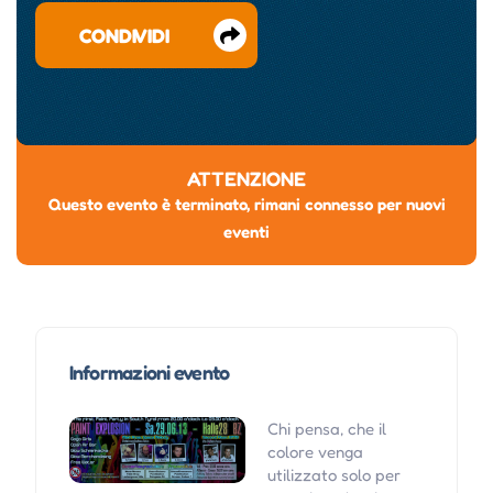
CONDIVIDI
ATTENZIONE
Questo evento è terminato, rimani connesso per nuovi
eventi
Informazioni evento
Chi pensa, che il
colore venga
utilizzato solo per