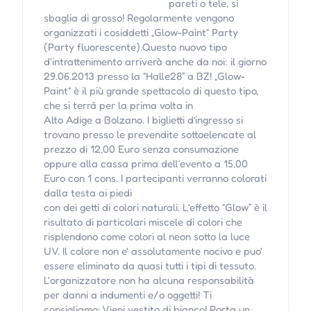
pareti o tele, si
sbaglia di grosso! Regolarmente vengono
organizzati i cosiddetti „Glow-Paint“ Party
(Party fluorescente).Questo nuovo tipo
d'intrattenimento arriverà anche da noi: il giorno
29.06.2013 presso la “Halle28” a BZ! „Glow-
Paint“ è il più grande spettacolo di questo tipo,
che si terrá per la prima volta in
Alto Adige a Bolzano. I biglietti d’ingresso si
trovano presso le prevendite sottoelencate al
prezzo di 12,00 Euro senza consumazione
oppure alla cassa prima dell‘evento a 15,00
Euro con 1 cons. I partecipanti verranno colorati
dalla testa ai piedi
con dei getti di colori naturali. L’effetto “Glow” è il
risultato di particolari miscele di colori che
risplendono come colori al neon sotto la luce
UV. Il colore non e' assolutamente nocivo e puo'
essere eliminato da quasi tutti i tipi di tessuto.
L'organizzatore non ha alcuna responsabilità
per danni a indumenti e/o oggetti! Ti
consigliamo: Vieni vestito di bianco! Porta un