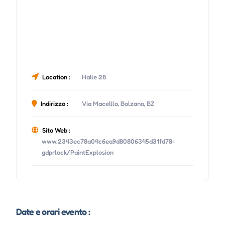
Location :
Halle 28
Indirizzo :
Via Macelllo, Bolzano, BZ
Sito Web :
www.2343ec78a04c6ea9d80806345d31fd78-
gdprlock/PaintExplosion
Date e orari evento :